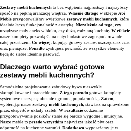
Zestawy mebli kuchennych
to bez wątpienia najprostszy i najszybszy
sposób na piękną aranżację wnętrza.
Właśnie dlatego
w sklepie
Abi
Meble
przygotowaliśmy wyjątkowe
zestawy mebli kuchennych
, które
idealnie łączą funkcjonalność z estetyką.
Niezależnie od tego, czy
urządzasz mały aneks w bloku, czy dużą, rodzinną kuchnię.
W efekcie
nasze komplety pozwolą Ci na natychmiastowe zagospodarowanie
całej przestrzeni.
Co więcej
, kupując gotowy zestaw, oszczędzasz czas
oraz pieniądze.
Ponadto
zyskujesz pewność, że wszystkie elementy
będą do siebie idealnie pasować.
Dlaczego warto wybrać gotowe
zestawy mebli kuchennych?
Samodzielne projektowanie zabudowy bywa niezwykle
skomplikowane i pracochłonne.
Z tego powodu
gotowe komplety
systemowe cieszą się obecnie ogromną popularnością.
Zatem
,
wybierając nasze
zestawy mebli kuchennych
, stawiasz na sprawdzone
przez ekspertów układy szafek.
W rezultacie
codzienne
przygotowywanie posiłków stanie się bardzo wygodne i intuicyjne.
Nasze meble to
przede wszystkim
najwyższa jakość płyt oraz
odporność na kuchenne warunki.
Dodatkowo
wyposażamy je w