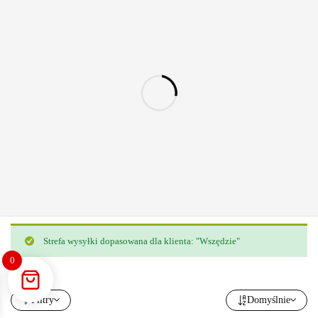
Strefa wysyłki dopasowana dla klienta: "Wszędzie"
0
Termin wysyłki: 2 - 30 dni
Klasyczne meble kuchenne Nancy VI z systemem cichego domykania
Filtry
Domyślnie
3 184,00
zł