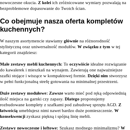
nowoczesne okucia.
Z kolei
ich zróżnicowane wymiary pozwalają na
bezproblemowe dopasowanie do Twoich ścian.
Co obejmuje nasza oferta kompletów
kuchennych?
W naszym asortymencie stawiamy
głównie
na różnorodność
stylistyczną oraz uniwersalność modułów.
W związku z tym
w tej
kategorii znajdziesz:
Małe zestawy mebli kuchennych:
To
oczywiście
idealne rozwiązanie
do kawalerek i mieszkań na wynajem. Zawierają one najważniejsze
szafki stojące i wiszące w kompaktowej formie.
Dzięki nim
stworzysz
w pełni funkcjonalną strefę gotowania na minimalnej przestrzeni.
Duże zestawy modułowe:
Zawsze
warto mieć pod ręką odpowiednią
ilość miejsca na garnki czy zapasy.
Dlatego
proponujemy
rozbudowane komplety z szafkami pod zabudowę sprzętu AGD.
Z
łatwością
umeblujesz nimi nawet bardzo duże pomieszczenie.
W
konsekwencji
zyskasz piękną i spójną linię mebli.
Zestawy nowoczesne i loftowe:
Szukasz modnego minimalizmu?
W