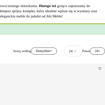
nowoczesnego mieszkania.
Dlatego też
gorąco zapraszamy do
etujesz spójny komplet, który idealnie wpisze się w wymiary oraz
eleganckie meble do jadalni od Abi Meble!
Sortuj według
Domyślnie
Pokaż
24