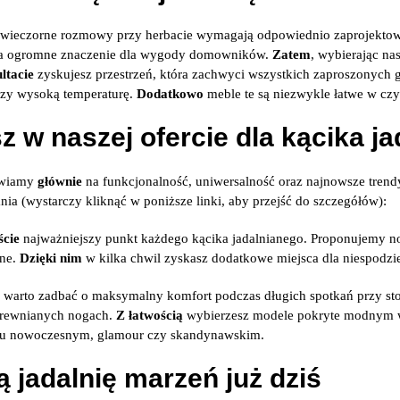
 wieczorne rozmowy przy herbacie wymagają odpowiednio zaprojektow
ma ogromne znaczenie dla wygody domowników.
Zatem
, wybierając na
ltacie
zyskujesz przestrzeń, która zachwyci wszystkich zaproszonych g
czy wysoką temperaturę.
Dodatkowo
meble te są niezwykle łatwe w cz
z w naszej ofercie dla kącika j
awiamy
głównie
na funkcjonalność, uniwersalność oraz najnowsze trend
ia (wystarczy kliknąć w poniższe linki, aby przejść do szczegółów):
ście
najważniejszy punkt każdego kącika jadalnianego. Proponujemy n
ane.
Dzięki nim
w kilka chwil zyskasz dodatkowe miejsca dla niespodzi
warto zadbać o maksymalny komfort podczas długich spotkań przy st
drewnianych nogach.
Z łatwością
wybierzesz modele pokryte modnym w
lu nowoczesnym, glamour czy skandynawskim.
 jadalnię marzeń już dziś