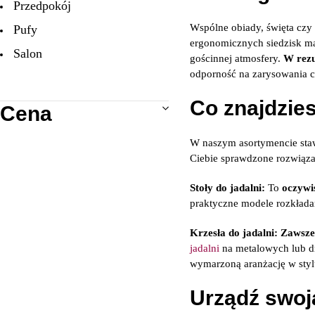
Przedpokój
Wspólne obiady, święta czy
Pufy
ergonomicznych siedzisk 
Salon
gościnnej atmosfery.
W rezu
odporność na zarysowania 
Sypialnia
wszystkie meble
Co znajdzies
Cena
W naszym asortymencie st
Ciebie sprawdzone rozwiązan
Stoły do jadalni:
To
oczywi
praktyczne modele rozkład
Krzesła do jadalni:
Zawsze
jadalni
na metalowych lub 
wymarzoną aranżację w sty
Urządź swoją