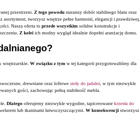
anej przestrzeni.
Z tego powodu
staranny dobór stabilnego blatu oraz
sz asortyment, tworzysz wnętrze pełne harmonii, elegancji i prawdziwej,
ości. Nasza oferta to
przede wszystkim
solidne konstrukcje i
yszczeniu.
Z kolei
ich modny wygląd idealnie dopełni aranżację domu.
adalnianego?
y wnętrzarskie.
W związku z tym
w tej kategorii przygotowaliśmy dla
owoczesne, drewniane oraz loftowe
stoły do jadalni
, w tym niezwykle
ewanych gości, zachowując pełną stabilność mebla.
ole.
Dlatego
oferujemy niezwykle wygodne, tapicerowane
krzesła do
elurem lub tkaninami łatwoczyszczącymi.
W konsekwencji
stworzysz