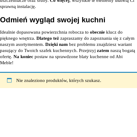
uszczelniacze oraz śruby.
Co więcej
, wszystkie te elementy ułatwią Ci
sprawną instalację.
Odmień wygląd swojej kuchni
Idealnie dopasowana powierzchnia robocza to
obecnie
klucz do
pięknego wnętrza.
Dlatego też
zapraszamy do zapoznania się z całym
naszym asortymentem.
Dzięki nam
bez problemu znajdziesz wariant
pasujący do Twoich szafek kuchennych. Przejrzyj
zatem
naszą bogatą
ofertę.
Na koniec
postaw na sprawdzone blaty kuchenne od Abi
Meble!
Nie znaleziono produktów, których szukasz.
63-604 Baranów
Łęka Mroczeńska 76