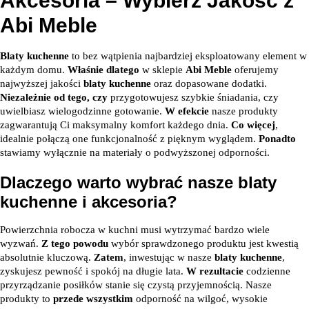
Akcesoria – Wybierz Jakość z
Abi Meble
Blaty kuchenne
to bez wątpienia najbardziej eksploatowany element w
każdym domu.
Właśnie dlatego
w sklepie
Abi Meble
oferujemy
najwyższej jakości
blaty kuchenne
oraz dopasowane dodatki.
Niezależnie od tego, czy
przygotowujesz szybkie śniadania, czy
uwielbiasz wielogodzinne gotowanie.
W efekcie
nasze produkty
zagwarantują Ci maksymalny komfort każdego dnia.
Co więcej
,
idealnie połączą one funkcjonalność z pięknym wyglądem.
Ponadto
stawiamy wyłącznie na materiały o podwyższonej odporności.
Dlaczego warto wybrać nasze blaty
kuchenne i akcesoria?
Powierzchnia robocza w kuchni musi wytrzymać bardzo wiele
wyzwań.
Z tego powodu
wybór sprawdzonego produktu jest kwestią
absolutnie kluczową.
Zatem
, inwestując w nasze
blaty kuchenne
,
zyskujesz pewność i spokój na długie lata.
W rezultacie
codzienne
przyrządzanie posiłków stanie się czystą przyjemnością. Nasze
produkty to
przede wszystkim
odporność na wilgoć, wysokie