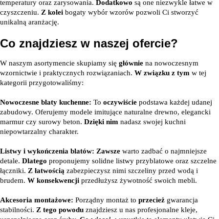
temperatury oraz zarysowania.
Dodatkowo
są one niezwykle łatwe w
czyszczeniu.
Z kolei
bogaty wybór wzorów pozwoli Ci stworzyć
unikalną aranżację.
Co znajdziesz w naszej ofercie?
W naszym asortymencie skupiamy się
głównie
na nowoczesnym
wzornictwie i praktycznych rozwiązaniach.
W związku z tym
w tej
kategorii przygotowaliśmy:
Nowoczesne blaty kuchenne:
To
oczywiście
podstawa każdej udanej
zabudowy. Oferujemy modele imitujące naturalne drewno, elegancki
marmur czy surowy beton.
Dzięki nim
nadasz swojej kuchni
niepowtarzalny charakter.
Listwy i wykończenia blatów:
Zawsze
warto zadbać o najmniejsze
detale.
Dlatego
proponujemy solidne listwy przyblatowe oraz szczelne
łączniki.
Z łatwością
zabezpieczysz nimi szczeliny przed wodą i
brudem.
W konsekwencji
przedłużysz żywotność swoich mebli.
Akcesoria montażowe:
Porządny montaż to
przecież
gwarancja
stabilności.
Z tego powodu
znajdziesz u nas profesjonalne kleje,