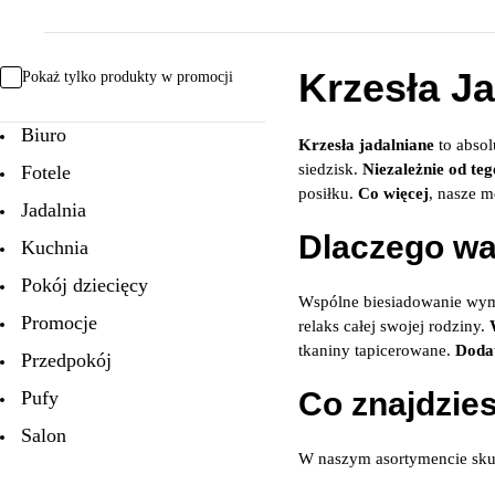
Krzesła Ja
Pokaż tylko produkty w promocji
Biuro
Krzesła jadalniane
to abso
siedzisk.
Niezależnie od teg
Fotele
posiłku.
Co więcej
, nasze m
Jadalnia
Dlaczego wa
Kuchnia
Pokój dziecięcy
Wspólne biesiadowanie wy
Promocje
relaks całej swojej rodziny.
tkaniny tapicerowane.
Doda
Przedpokój
Co znajdzies
Pufy
Salon
W naszym asortymencie sk
Sypialnia