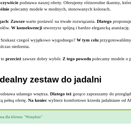
oczywiście
podstawa naszej oferty. Oferujemy różnorodne tkaniny, któr
ólnie
polecamy modele w modnych, stonowanych kolorach.
gach:
Zawsze
warto postawić na trwałe rozwiązania.
Dlatego
proponuje
tołów.
W konsekwencji
stworzysz spójną i bardzo elegancką aranżację.
Szukasz czegoś wyjątkowo wygodnego?
W tym celu
przygotowaliśmy
dczas siedzenia.
 to
przecież
zawsze dobry wybór.
Z tego powodu
polecamy modele o p
dealny zestaw do jadalni
odstawa udanego wnętrza.
Dlatego też
gorąco zapraszamy do przegląd
ą pełną ofertę.
Na koniec
wybierz komfortowe krzesła jadalniane od A
na dla klienta: "Wszędzie"