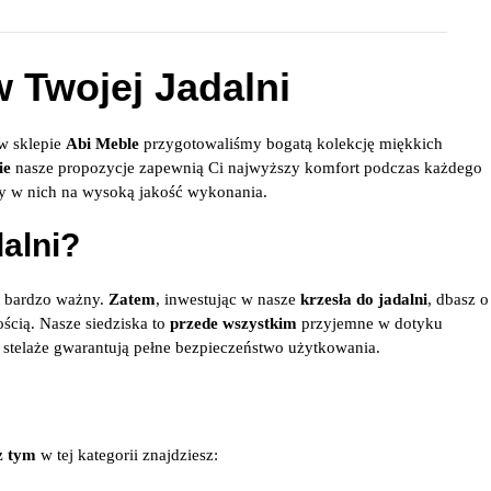
w Twojej Jadalni
w sklepie
Abi Meble
przygotowaliśmy bogatą kolekcję miękkich
ie
nasze propozycje zapewnią Ci najwyższy komfort podczas każdego
 w nich na wysoką jakość wykonania.
alni?
t bardzo ważny.
Zatem
, inwestując w nasze
krzesła do jadalni
, dbasz o
ścią. Nasze siedziska to
przede wszystkim
przyjemne w dotyku
e stelaże gwarantują pełne bezpieczeństwo użytkowania.
z tym
w tej kategorii znajdziesz: