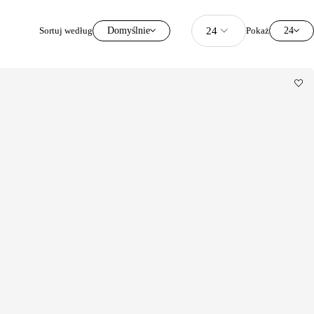
Sortuj według
Domyślnie
Pokaż
24