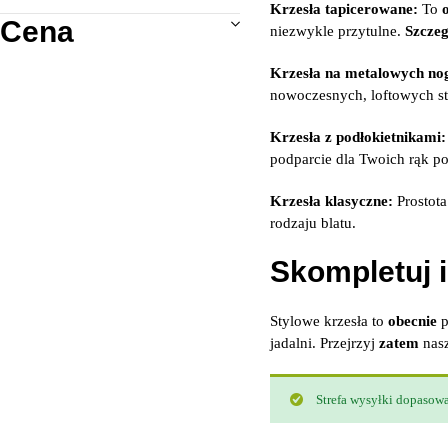
Krzesła tapicerowane:
To
wszystkie meble
Cena
niezwykle przytulne.
Szczeg
Krzesła na metalowych no
nowoczesnych, loftowych s
Krzesła z podłokietnikami:
podparcie dla Twoich rąk po
Krzesła klasyczne:
Prostota
rodzaju blatu.
Skompletuj i
Stylowe krzesła to
obecnie
p
jadalni. Przejrzyj
zatem
nasz
Strefa wysyłki dopasowa