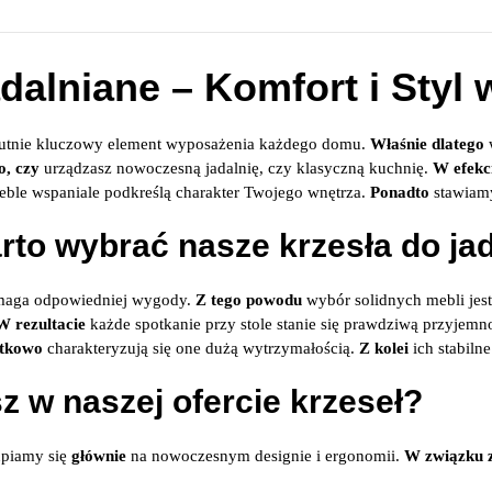
dalniane – Komfort i Styl 
lutnie kluczowy element wyposażenia każdego domu.
Właśnie dlatego
o, czy
urządzasz nowoczesną jadalnię, czy klasyczną kuchnię.
W efekc
eble wspaniale podkreślą charakter Twojego wnętrza.
Ponadto
stawiamy
rto wybrać nasze krzesła do jad
maga odpowiedniej wygody.
Z tego powodu
wybór solidnych mebli jes
W rezultacie
każde spotkanie przy stole stanie się prawdziwą przyjemno
tkowo
charakteryzują się one dużą wytrzymałością.
Z kolei
ich stabiln
z w naszej ofercie krzeseł?
upiamy się
głównie
na nowoczesnym designie i ergonomii.
W związku 