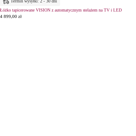
Termin wysyłki: 2 - 30 dni
Łóżko tapicerowane VISION z automatycznym stelażem na TV i LED
4 899,00
zł
6
Ł