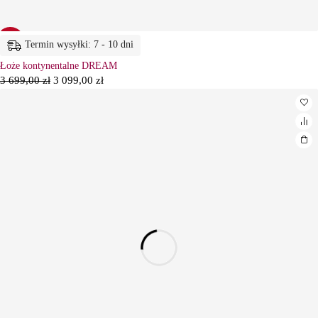
-16%
Termin wysyłki: 7 - 10 dni
Łoże kontynentalne DREAM
3 699,00
zł
3 099,00
zł