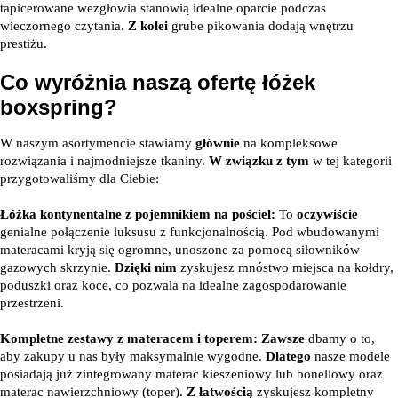
tapicerowane wezgłowia stanowią idealne oparcie podczas
wieczornego czytania.
Z kolei
grube pikowania dodają wnętrzu
prestiżu.
Co wyróżnia naszą ofertę łóżek
boxspring?
W naszym asortymencie stawiamy
głównie
na kompleksowe
rozwiązania i najmodniejsze tkaniny.
W związku z tym
w tej kategorii
przygotowaliśmy dla Ciebie:
Łóżka kontynentalne z pojemnikiem na pościel:
To
oczywiście
genialne połączenie luksusu z funkcjonalnością. Pod wbudowanymi
materacami kryją się ogromne, unoszone za pomocą siłowników
gazowych skrzynie.
Dzięki nim
zyskujesz mnóstwo miejsca na kołdry,
poduszki oraz koce, co pozwala na idealne zagospodarowanie
przestrzeni.
Kompletne zestawy z materacem i toperem:
Zawsze
dbamy o to,
aby zakupy u nas były maksymalnie wygodne.
Dlatego
nasze modele
posiadają już zintegrowany materac kieszeniowy lub bonellowy oraz
materac nawierzchniowy (toper).
Z łatwością
zyskujesz kompletny