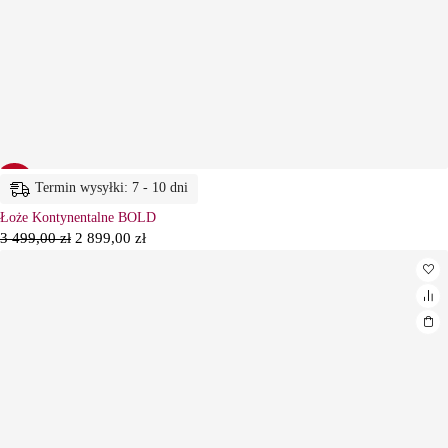
-17%
Termin wysyłki: 7 - 10 dni
Łoże Kontynentalne BOLD
3 499,00
zł
2 899,00
zł