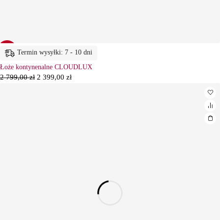
-14%
Termin wysyłki: 7 - 10 dni
Łoże kontynenalne CLOUDLUX
2 799,00
zł
2 399,00
zł