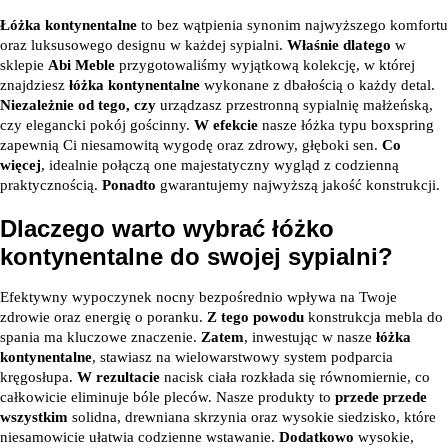
Łóżka kontynentalne
to bez wątpienia synonim najwyższego komfortu
oraz luksusowego designu w każdej sypialni.
Właśnie dlatego
w
sklepie
Abi Meble
przygotowaliśmy wyjątkową kolekcję, w której
znajdziesz
łóżka kontynentalne
wykonane z dbałością o każdy detal.
Niezależnie od tego, czy
urządzasz przestronną sypialnię małżeńską,
czy elegancki pokój gościnny.
W efekcie
nasze łóżka typu boxspring
zapewnią Ci niesamowitą wygodę oraz zdrowy, głęboki sen.
Co
więcej
, idealnie połączą one majestatyczny wygląd z codzienną
praktycznością.
Ponadto
gwarantujemy najwyższą jakość konstrukcji.
Dlaczego warto wybrać łóżko
kontynentalne do swojej sypialni?
Efektywny wypoczynek nocny bezpośrednio wpływa na Twoje
zdrowie oraz energię o poranku.
Z tego powodu
konstrukcja mebla do
spania ma kluczowe znaczenie.
Zatem
, inwestując w nasze
łóżka
kontynentalne
, stawiasz na wielowarstwowy system podparcia
kręgosłupa.
W rezultacie
nacisk ciała rozkłada się równomiernie, co
całkowicie eliminuje bóle pleców. Nasze produkty to
przede przede
wszystkim
solidna, drewniana skrzynia oraz wysokie siedzisko, które
niesamowicie ułatwia codzienne wstawanie.
Dodatkowo
wysokie,