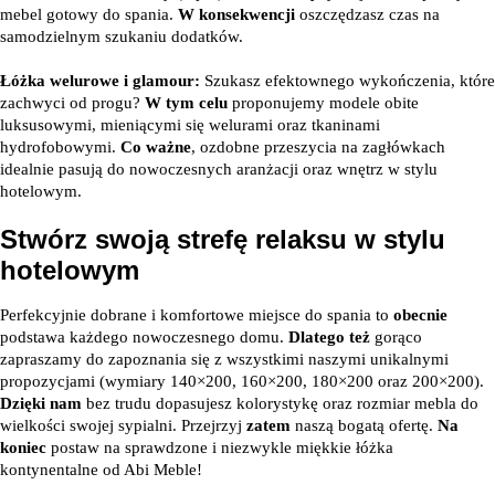
mebel gotowy do spania.
W konsekwencji
oszczędzasz czas na
samodzielnym szukaniu dodatków.
Łóżka welurowe i glamour:
Szukasz efektownego wykończenia, które
zachwyci od progu?
W tym celu
proponujemy modele obite
luksusowymi, mieniącymi się welurami oraz tkaninami
hydrofobowymi.
Co ważne
, ozdobne przeszycia na zagłówkach
idealnie pasują do nowoczesnych aranżacji oraz wnętrz w stylu
hotelowym.
Stwórz swoją strefę relaksu w stylu
hotelowym
Perfekcyjnie dobrane i komfortowe miejsce do spania to
obecnie
podstawa każdego nowoczesnego domu.
Dlatego też
gorąco
zapraszamy do zapoznania się z wszystkimi naszymi unikalnymi
propozycjami (wymiary 140×200, 160×200, 180×200 oraz 200×200).
Dzięki nam
bez trudu dopasujesz kolorystykę oraz rozmiar mebla do
wielkości swojej sypialni. Przejrzyj
zatem
naszą bogatą ofertę.
Na
koniec
postaw na sprawdzone i niezwykle miękkie łóżka
kontynentalne od Abi Meble!