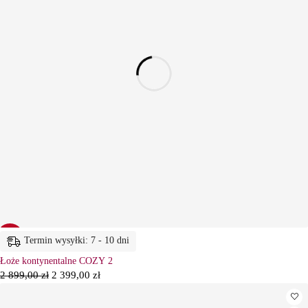
-17%
Termin wysyłki: 7 - 10 dni
Łoże kontynentalne COZY 2
2 899,00
zł
2 399,00
zł