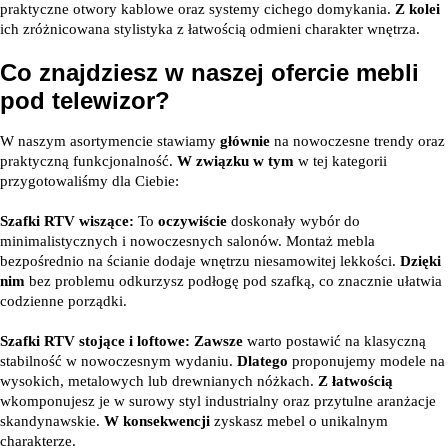
praktyczne otwory kablowe oraz systemy cichego domykania.
Z kolei
ich zróżnicowana stylistyka z łatwością odmieni charakter wnętrza.
Co znajdziesz w naszej ofercie mebli
pod telewizor?
W naszym asortymencie stawiamy
głównie
na nowoczesne trendy oraz
praktyczną funkcjonalność.
W związku w tym
w tej kategorii
przygotowaliśmy dla Ciebie:
Szafki RTV wiszące:
To
oczywiście
doskonały wybór do
minimalistycznych i nowoczesnych salonów. Montaż mebla
bezpośrednio na ścianie dodaje wnętrzu niesamowitej lekkości.
Dzięki
nim
bez problemu odkurzysz podłogę pod szafką, co znacznie ułatwia
codzienne porządki.
Szafki RTV stojące i loftowe:
Zawsze
warto postawić na klasyczną
stabilność w nowoczesnym wydaniu.
Dlatego
proponujemy modele na
wysokich, metalowych lub drewnianych nóżkach.
Z łatwością
wkomponujesz je w surowy styl industrialny oraz przytulne aranżacje
skandynawskie.
W konsekwencji
zyskasz mebel o unikalnym
charakterze.