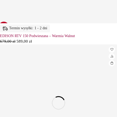
-13%
Termin wysyłki: 1 - 2 dni
EDISON RTV 150 Podwieszana – Warmia Walnut
679,00
zł
589,00
zł