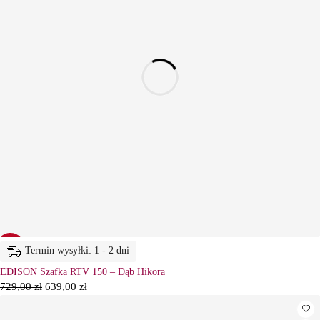
-12%
Termin wysyłki: 1 - 2 dni
EDISON Szafka RTV 150 – Dąb Hikora
729,00
zł
639,00
zł