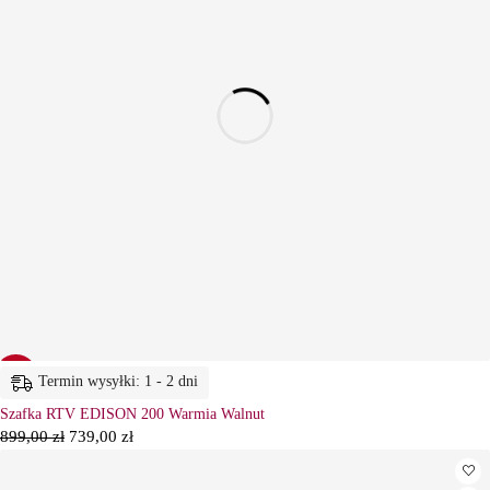
-18%
Termin wysyłki: 1 - 2 dni
Szafka RTV EDISON 200 Warmia Walnut
899,00
zł
739,00
zł