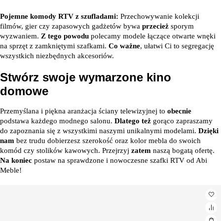
Pojemne komody RTV z szufladami:
Przechowywanie kolekcji
filmów, gier czy zapasowych gadżetów bywa
przecież
sporym
wyzwaniem.
Z tego powodu
polecamy modele łączące otwarte wnęki
na sprzęt z zamkniętymi szafkami.
Co ważne
, ułatwi Ci to segregację
wszystkich niezbędnych akcesoriów.
Stwórz swoje wymarzone kino
domowe
Przemyślana i piękna aranżacja ściany telewizyjnej to
obecnie
podstawa każdego modnego salonu.
Dlatego też
gorąco zapraszamy
do zapoznania się z wszystkimi naszymi unikalnymi modelami.
Dzięki
nam
bez trudu dobierzesz szerokość oraz kolor mebla do swoich
komód czy stolików kawowych. Przejrzyj
zatem
naszą bogatą ofertę.
Na koniec
postaw na sprawdzone i nowoczesne szafki RTV od Abi
Meble!