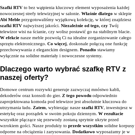
Szafki RTV
to bez wątpienia kluczowy element wyposażenia każdej
nowoczesnej strefy telewizyjnej w salonie.
Właśnie dlatego
w sklepie
Abi Meble
przygotowaliśmy wyjątkową kolekcję, w której znajdziesz
szafki RTV
najwyższej jakości.
Niezależnie od tego, czy
Twój
telewizor wisi na ścianie, czy wolisz postawić go na stabilnym blacie.
W efekcie
nasze meble pozwolą Ci na idealne zorganizowanie całego
sprzętu elektronicznego.
Co więcej
, doskonale połączą one funkcję
przechowywania z eleganckim designem.
Ponadto
stawiamy
wyłącznie na solidne materiały i nowoczesne systemy.
Dlaczego warto wybrać szafkę RTV z
naszej oferty?
Domowe centrum rozrywki generuje zazwyczaj mnóstwo kabli,
dekoderów oraz konsoli do gier.
Z tego powodu
odpowiednio
zaprojektowana komoda pod telewizor jest absolutnie kluczowa do
utrzymania ładu.
Zatem
, wybierając nasze
szafki RTV
, inwestujesz w
estetykę oraz porządek w swoim pokoju dziennym.
W rezultacie
wszystkie plączące się przewody zostaną sprytnie ukryte przed
wzrokiem gości. Nasze produkty to
przede wszystkim
solidne korpusy
odporne na obciążenia i zarysowania.
Dodatkowo
wyposażamy je w