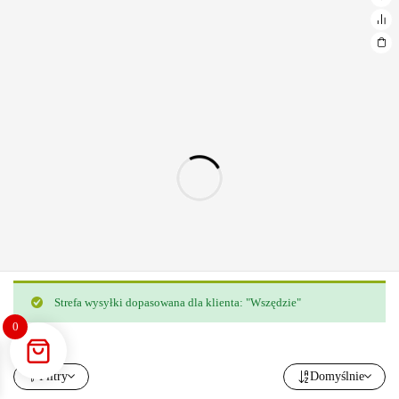
Strefa wysyłki dopasowana dla klienta: "Wszędzie"
0
Filtry
Domyślnie
-55%
Termin wysyłki: 1 - 2 dni