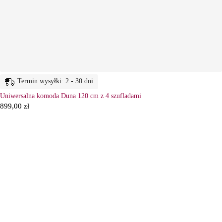
Termin wysyłki: 2 - 30 dni
Uniwersalna komoda Duna 120 cm z 4 szufladami
899,00
zł
6
Ł