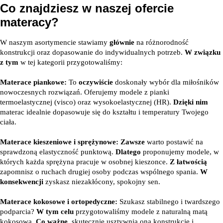
Co znajdziesz w naszej ofercie
materacy?
W naszym asortymencie stawiamy
głównie
na różnorodność
konstrukcji oraz dopasowanie do indywidualnych potrzeb.
W związku
z tym
w tej kategorii przygotowaliśmy:
Materace piankowe:
To
oczywiście
doskonały wybór dla miłośników
nowoczesnych rozwiązań. Oferujemy modele z pianki
termoelastycznej (visco) oraz wysokoelastycznej (HR).
Dzięki nim
materac idealnie dopasowuje się do kształtu i temperatury Twojego
ciała.
Materace kieszeniowe i sprężynowe:
Zawsze
warto postawić na
sprawdzoną elastyczność punktową.
Dlatego
proponujemy modele, w
których każda sprężyna pracuje w osobnej kieszonce.
Z łatwością
zapomnisz o ruchach drugiej osoby podczas wspólnego spania.
W
konsekwencji
zyskasz niezakłócony, spokojny sen.
Materace kokosowe i ortopedyczne:
Szukasz stabilnego i twardszego
podparcia?
W tym celu
przygotowaliśmy modele z naturalną matą
kokosową.
Co ważne
, skutecznie usztywnia ona konstrukcję i