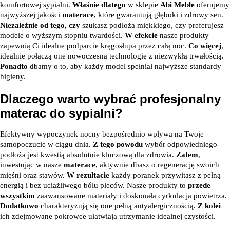
komfortowej sypialni.
Właśnie dlatego
w sklepie
Abi Meble
oferujemy
najwyższej jakości
materace
, które gwarantują głęboki i zdrowy sen.
Niezależnie od tego, czy
szukasz podłoża miękkiego, czy preferujesz
modele o wyższym stopniu twardości.
W efekcie
nasze produkty
zapewnią Ci idealne podparcie kręgosłupa przez całą noc.
Co więcej
,
idealnie połączą one nowoczesną technologię z niezwykłą trwałością.
Ponadto
dbamy o to, aby każdy model spełniał najwyższe standardy
higieny.
Dlaczego warto wybrać profesjonalny
materac do sypialni?
Efektywny wypoczynek nocny bezpośrednio wpływa na Twoje
samopoczucie w ciągu dnia.
Z tego powodu
wybór odpowiedniego
podłoża jest kwestią absolutnie kluczową dla zdrowia.
Zatem
,
inwestując w nasze
materace
, aktywnie dbasz o regenerację swoich
mięśni oraz stawów.
W rezultacie
każdy poranek przywitasz z pełną
energią i bez uciążliwego bólu pleców. Nasze produkty to
przede
wszystkim
zaawansowane materiały i doskonała cyrkulacja powietrza.
Dodatkowo
charakteryzują się one pełną antyalergicznością.
Z kolei
ich zdejmowane pokrowce ułatwiają utrzymanie idealnej czystości.