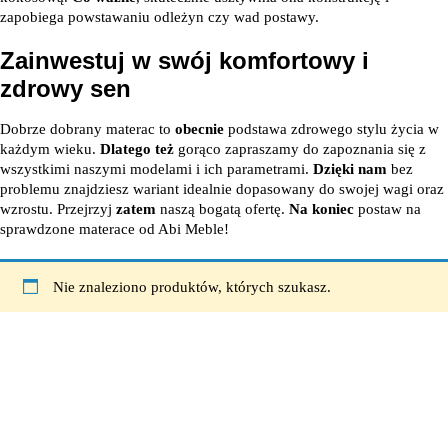
zapobiega powstawaniu odleżyn czy wad postawy.
Zainwestuj w swój komfortowy i
zdrowy sen
Dobrze dobrany materac to
obecnie
podstawa zdrowego stylu życia w
każdym wieku.
Dlatego też
gorąco zapraszamy do zapoznania się z
wszystkimi naszymi modelami i ich parametrami.
Dzięki nam
bez
problemu znajdziesz wariant idealnie dopasowany do swojej wagi oraz
wzrostu. Przejrzyj
zatem
naszą bogatą ofertę.
Na koniec
postaw na
sprawdzone materace od Abi Meble!
Nie znaleziono produktów, których szukasz.
63-604 Baranów
Łęka Mroczeńska 76