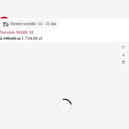
-21%
Termin wysyłki: 14 - 21 dni
Narożnik MARK XL
2 199,00
zł
1 734,00
zł