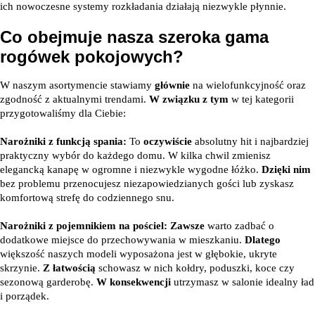
ich nowoczesne systemy rozkładania działają niezwykle płynnie.
Co obejmuje nasza szeroka gama
rogówek pokojowych?
W naszym asortymencie stawiamy
głównie
na wielofunkcyjność oraz
zgodność z aktualnymi trendami.
W związku z tym
w tej kategorii
przygotowaliśmy dla Ciebie:
Narożniki z funkcją spania:
To
oczywiście
absolutny hit i najbardziej
praktyczny wybór do każdego domu. W kilka chwil zmienisz
elegancką kanapę w ogromne i niezwykle wygodne łóżko.
Dzięki nim
bez problemu przenocujesz niezapowiedzianych gości lub zyskasz
komfortową strefę do codziennego snu.
Narożniki z pojemnikiem na pościel:
Zawsze
warto zadbać o
dodatkowe miejsce do przechowywania w mieszkaniu.
Dlatego
większość naszych modeli wyposażona jest w głębokie, ukryte
skrzynie.
Z łatwością
schowasz w nich kołdry, poduszki, koce czy
sezonową garderobę.
W konsekwencji
utrzymasz w salonie idealny ład
i porządek.