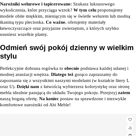
Narożniki welurowe i tapicerowane:
Szukasz luksusowego
wykończenia, które przyciąga wzrok?
W tym celu
proponujemy
modele obite miękkim, mieniącym się w świetle welurem lub modną
tkaniną typu plecionka.
Co ważne
, oferujemy materiały
łatwoczyszczące oraz przyjazne zwierzętom, z których szybko
usuniesz wszelkie plamy.
Odmień swój pokój dzienny w wielkim
stylu
Perfekcyjnie dobrana rogówka to
obecnie
podstawa każdej udanej i
modnej aranżacji wnętrza.
Dlatego też
gorąco zapraszamy do
zapoznania się z wszystkimi naszymi modelami (w kształcie litery L
oraz U).
Dzięki nam
z łatwością wybierzesz kolorystykę oraz stronę
mebla idealnie pasującą do układu Twojego pokoju. Przejrzyj
zatem
naszą bogatą ofertę.
Na koniec
postaw na sprawdzone i niezwykle
komfortowe narożniki od Abi Meble!