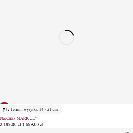
-23%
Termin wysyłki: 14 - 21 dni
Narożnik MARK ,,L''
2 199,00
zł
1 699,00
zł