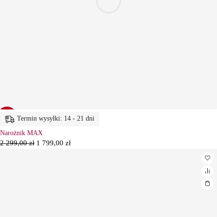
-22%
Termin wysyłki: 14 - 21 dni
Narożnik MAX
2 299,00
zł
1 799,00
zł