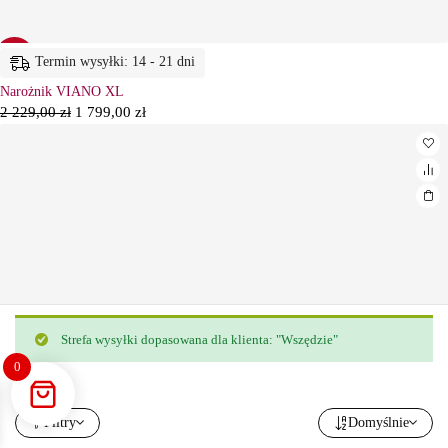
-19%
Termin wysyłki: 14 - 21 dni
Narożnik VIANO XL
2 229,00
zł
1 799,00
zł
Strefa wysyłki dopasowana dla klienta: "Wszędzie"
0
Filtry
Domyślnie