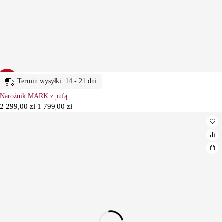
-22%
Termin wysyłki: 14 - 21 dni
Narożnik MARK z pufą
2 299,00
zł
1 799,00
zł