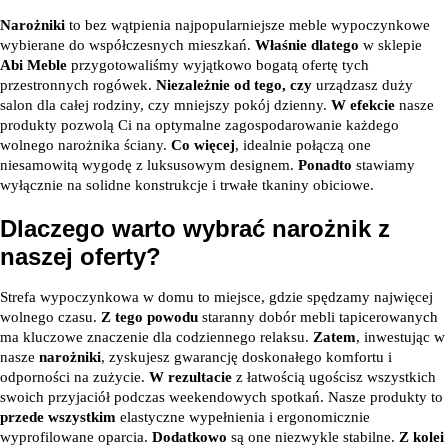
Narożniki
to bez wątpienia najpopularniejsze meble wypoczynkowe
wybierane do współczesnych mieszkań.
Właśnie dlatego
w sklepie
Abi Meble
przygotowaliśmy wyjątkowo bogatą ofertę tych
przestronnych rogówek.
Niezależnie od tego, czy
urządzasz duży
salon dla całej rodziny, czy mniejszy pokój dzienny.
W efekcie
nasze
produkty pozwolą Ci na optymalne zagospodarowanie każdego
wolnego narożnika ściany.
Co więcej
, idealnie połączą one
niesamowitą wygodę z luksusowym designem.
Ponadto
stawiamy
wyłącznie na solidne konstrukcje i trwałe tkaniny obiciowe.
Dlaczego warto wybrać narożnik z
naszej oferty?
Strefa wypoczynkowa w domu to miejsce, gdzie spędzamy najwięcej
wolnego czasu.
Z tego powodu
staranny dobór mebli tapicerowanych
ma kluczowe znaczenie dla codziennego relaksu.
Zatem
, inwestując w
nasze
narożniki
, zyskujesz gwarancję doskonałego komfortu i
odporności na zużycie.
W rezultacie
z łatwością ugościsz wszystkich
swoich przyjaciół podczas weekendowych spotkań. Nasze produkty to
przede wszystkim
elastyczne wypełnienia i ergonomicznie
wyprofilowane oparcia.
Dodatkowo
są one niezwykle stabilne.
Z kolei