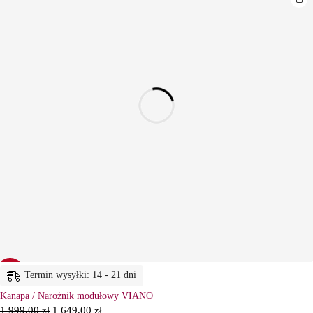
-18%
Termin wysyłki: 14 - 21 dni
Kanapa / Narożnik modułowy VIANO
1 999,00
zł
1 649,00
zł