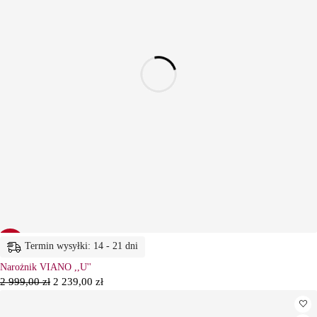
-25%
Termin wysyłki: 14 - 21 dni
Narożnik VIANO ,,U''
2 999,00
zł
2 239,00
zł