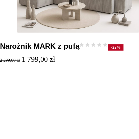
Narożnik MARK z pufą
-22%
1 799,00
zł
2 299,00
zł