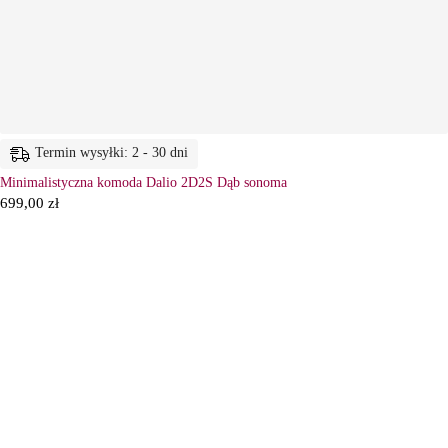
Termin wysyłki: 2 - 30 dni
Minimalistyczna komoda Dalio 2D2S Dąb sonoma
699,00
zł
6
Ł