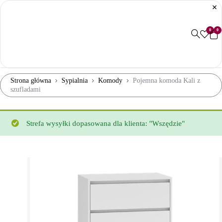
0
0
Strona główna
Sypialnia
Komody
Pojemna komoda Kali z
szufladami
Strefa wysyłki dopasowana dla klienta: "Wszędzie"