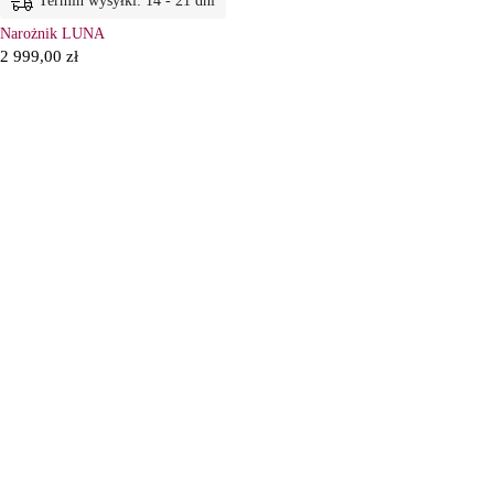
Termin wysyłki: 14 - 21 dni
Narożnik LUNA
2 999,00
zł
6
Ł