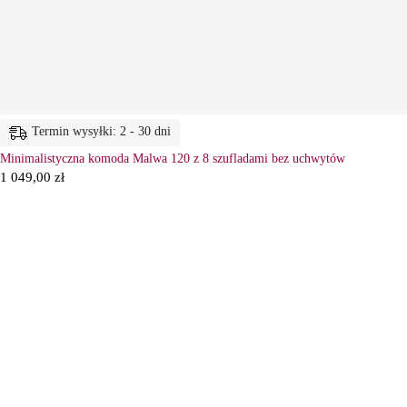
Termin wysyłki: 2 - 30 dni
Minimalistyczna komoda Malwa 120 z 8 szufladami bez uchwytów
1 049,00
zł
6
Ł