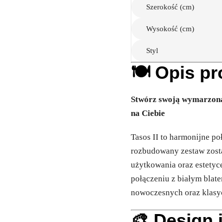
Szerokość (cm)
Wysokość (cm)
Styl
🍽️ Opis p
Stwórz swoją wymarzoną 
na Ciebie
Tasos II to harmonijne po
rozbudowany zestaw zost
użytkowania oraz estetyc
połączeniu z białym blate
nowoczesnych oraz klasy
🎨 Design i