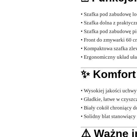
• Szafka pod zabudowę lo
• Szafka dolna z praktycz
• Szafka pod zabudowę p
• Front do zmywarki 60 c
• Kompaktowa szafka zl
• Ergonomiczny układ uła
✨ Komfort
• Wysokiej jakości uchw
• Gładkie, łatwe w czysz
• Biały cokół chroniący d
• Solidny blat stanowiący
⚠️ Ważne i