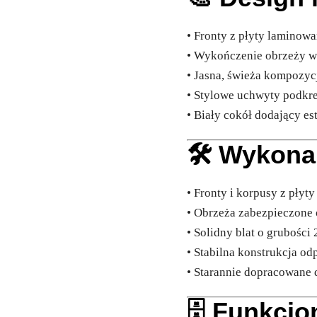
• Fronty z płyty laminow
• Wykończenie obrzeży w
• Jasna, świeża kompozyc
• Stylowe uchwyty podkre
• Biały cokół dodający est
🛠️ Wykona
• Fronty i korpusy z pły
• Obrzeża zabezpieczone 
• Solidny blat o grubośc
• Stabilna konstrukcja o
• Starannie dopracowane
🗄️ Funkcj