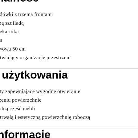
dówki z trzema frontami
ną szufladą
iekarnika
m
ewowa 50 cm
twiający organizację przestrzeni
 użytkowania
yty zapewniające wygodne otwieranie
czeniu powierzchnie
olną część mebli
 trwałą i estetyczną powierzchnię roboczą
nformacje