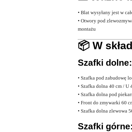
• Blat wysyłany jest w cał
• Otwory pod zlewozmywa
montażu
📦 W skła
Szafki dolne
• Szafka pod zabudowę lo
• Szafka dolna 40 cm / U 4
• Szafka dolna pod pieka
• Front do zmywarki 60 c
• Szafka dolna zlewowa 50
Szafki górne