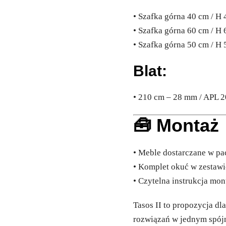
• Szafka górna 40 cm / H 4
• Szafka górna 60 cm / H 6
• Szafka górna 50 cm / H 5
Blat:
• 210 cm – 28 mm / APL 2
🧰 Montaż
• Meble dostarczane w p
• Komplet okuć w zestawi
• Czytelna instrukcja mon
Tasos II to propozycja dl
rozwiązań w jednym spój