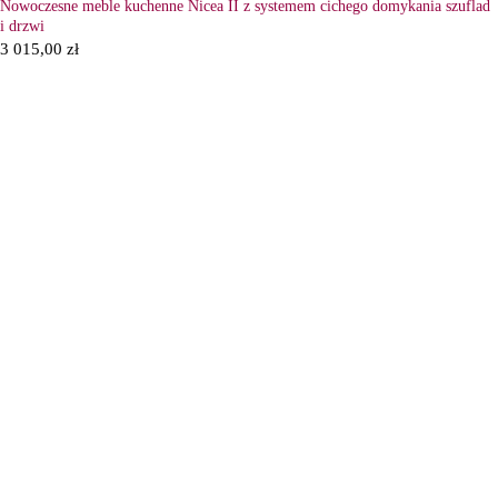
Nowoczesne meble kuchenne Nicea II z systemem cichego domykania szuflad
i drzwi
3 015,00
zł
6
Ł