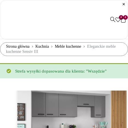
0
0
Strona główna
Kuchnia
Meble kuchenne
Eleganckie meble
kuchenne Sensiv III
Strefa wysyłki dopasowana dla klienta: "Wszędzie"