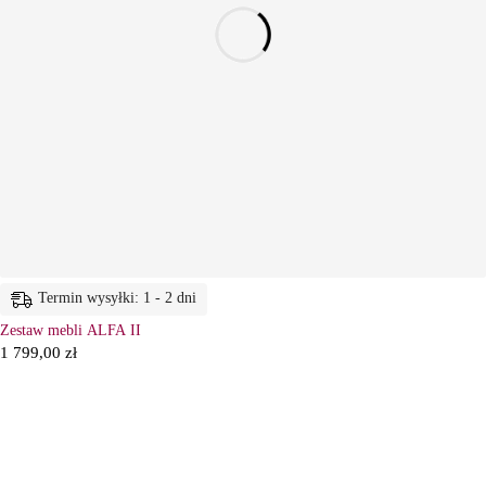
Termin wysyłki: 1 - 2 dni
Zestaw mebli ALFA II
1 799,00
zł
6
Ł