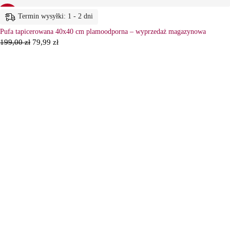
-60%
Termin wysyłki: 1 - 2 dni
Pufa tapicerowana 40x40 cm plamoodporna – wyprzedaż magazynowa
199,00
zł
79,99
zł
6
Ł