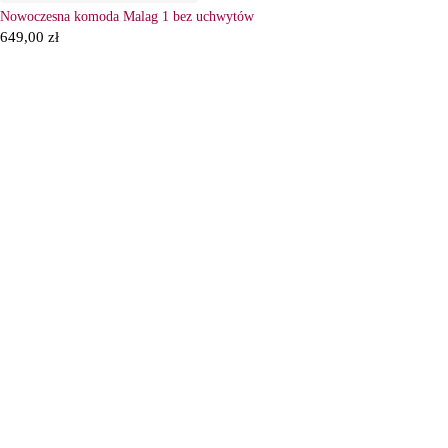
Nowoczesna komoda Malag 1 bez uchwytów
649,00
zł
6
Ł