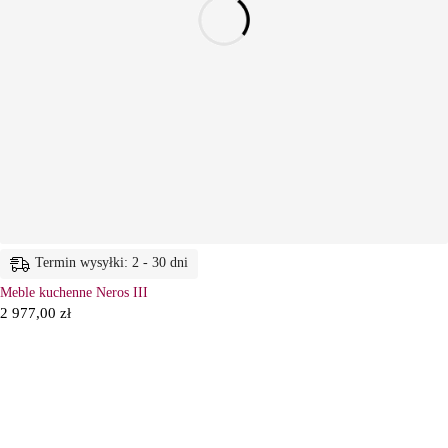
Termin wysyłki: 2 - 30 dni
Meble kuchenne Neros III
2 977,00
zł
6
Ł