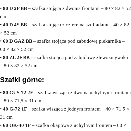
•
80 D 2F BB
– szafka stojąca z dwoma frontami – 80 × 82 × 52
cm
•
40 D 4S BB
– szafka stojąca z czterema szufladami – 40 × 82
× 52 cm
•
60 D GAZ BB
– szafka stojąca pod zabudowę piekarnika –
60 × 82 × 52 cm
•
80 ZL 2F BB
– szafka stojąca pod zabudowę zlewozmywaka
– 80 × 82 × 52 cm
Szafki górne:
•
80 GUS-72 2F
– szafka wisząca z dwoma uchylnymi frontami
– 80 × 71,5 × 31 cm
•
40 G-72 1F
– szafka wisząca z jednym frontem – 40 × 71,5 ×
31 cm
•
60 OK-40 1F
– szafka okapowa z uchylnym frontem – 60 ×