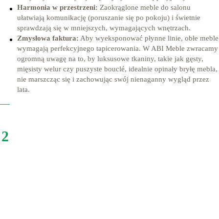
Harmonia w przestrzeni:
Zaokrąglone meble do salonu
ułatwiają komunikację (poruszanie się po pokoju) i świetnie
sprawdzają się w mniejszych, wymagających wnętrzach.
Zmysłowa faktura:
Aby wyeksponować płynne linie, obłe meble
wymagają perfekcyjnego tapicerowania. W ABI Meble zwracamy
ogromną uwagę na to, by luksusowe tkaniny, takie jak gęsty,
mięsisty welur czy puszyste bouclé, idealnie opinały bryłę mebla,
nie marszcząc się i zachowując swój nienaganny wygląd przez
lata.
2