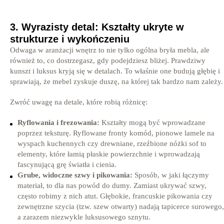
3. Wyrazisty detal: Kształty ukryte w
strukturze i wykończeniu
Odwaga w aranżacji wnętrz to nie tylko ogólna bryła mebla, ale
również to, co dostrzegasz, gdy podejdziesz bliżej. Prawdziwy
kunszt i luksus kryją się w detalach. To właśnie one budują głębię i
sprawiają, że mebel zyskuje duszę, na której tak bardzo nam zależy.
Zwróć uwagę na detale, które robią różnicę:
Ryflowania i frezowania:
Kształty mogą być wprowadzane
poprzez teksturę. Ryflowane fronty komód, pionowe lamele na
wyspach kuchennych czy drewniane, rzeźbione nóżki sof to
elementy, które łamią płaskie powierzchnie i wprowadzają
fascynującą grę światła i cienia.
Grube, widoczne szwy i pikowania:
Sposób, w jaki łączymy
materiał, to dla nas powód do dumy. Zamiast ukrywać szwy,
często robimy z nich atut. Głębokie, francuskie pikowania czy
zewnętrzne szycia (tzw. szew otwarty) nadają tapicerce surowego,
a zarazem niezwykle luksusowego sznytu.