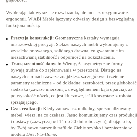
Wybierając tak wyraziste rozwiązania, nie musisz rezygnować z
ergonomii. W ABI Meble łączymy odważny design z bezwzględną
funkcjonalnością:
Precyzja konstrukcji:
Geometryczne kształty wymagają
mistrzowskiej precyzji. Stelaże naszych mebli wykonujemy z
wyselekcjonowanego, solidnego drewna, co gwarantuje im
niezachwianą stabilność i odporność na odkształcenia.
Transparentność danych:
Wiemy, że asymetryczne formy
bywają trudne do zaplanowania w przestrzeni. Dlatego na
naszych stronach zawsze znajdziesz szczegółowe i rzetelne
parametry techniczne – od dokładnej szerokości, przez głębokość
siedziska (zawsze mierzoną z uwzględnieniem kąta oparcia), aż
po wysokość nóżek, co jest kluczowe, jeśli korzystasz z robota
sprzątającego.
Czas realizacji:
Kiedy zamawiasz unikalny, spersonalizowany
mebel, wiesz, na co czekasz. Jasno komunikujemy czas produkcji
i dostawy (zazwyczaj od 14 do 30 dni roboczych), dbając o to,
by Twój nowy narożnik trafił do Ciebie szybko i bezpiecznie w
modelu
Direct-to-Home
.