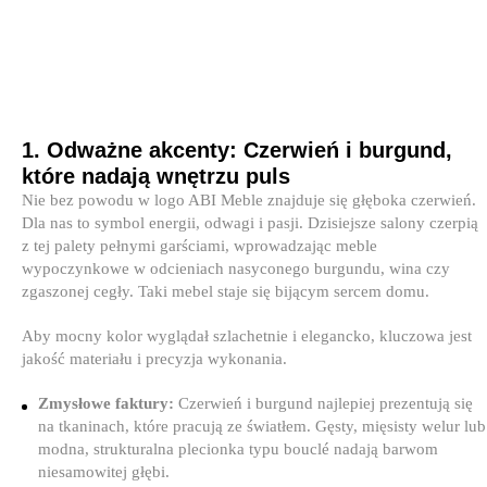
1. Odważne akcenty: Czerwień i burgund,
które nadają wnętrzu puls
Nie bez powodu w logo ABI Meble znajduje się głęboka czerwień.
Dla nas to symbol energii, odwagi i pasji. Dzisiejsze salony czerpią
z tej palety pełnymi garściami, wprowadzając meble
wypoczynkowe w odcieniach nasyconego burgundu, wina czy
zgaszonej cegły. Taki mebel staje się bijącym sercem domu.
Aby mocny kolor wyglądał szlachetnie i elegancko, kluczowa jest
jakość materiału i precyzja wykonania.
Zmysłowe faktury:
Czerwień i burgund najlepiej prezentują się
na tkaninach, które pracują ze światłem. Gęsty, mięsisty welur lub
modna, strukturalna plecionka typu bouclé nadają barwom
niesamowitej głębi.