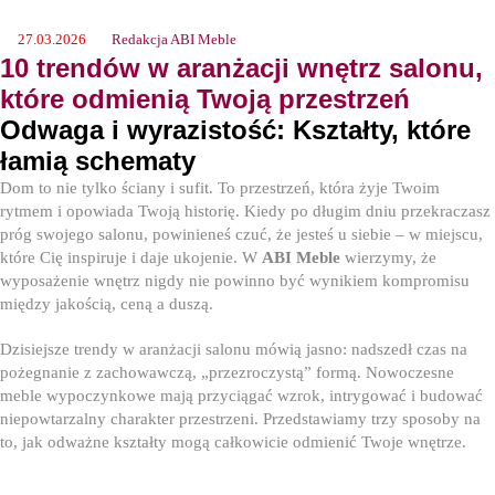
27.03.2026
Redakcja ABI Meble
10 trendów w aranżacji wnętrz salonu,
które odmienią Twoją przestrzeń
Odwaga i wyrazistość: Kształty, które
łamią schematy
Dom to nie tylko ściany i sufit. To przestrzeń, która żyje Twoim
rytmem i opowiada Twoją historię. Kiedy po długim dniu przekraczasz
próg swojego salonu, powinieneś czuć, że jesteś u siebie – w miejscu,
które Cię inspiruje i daje ukojenie. W
ABI Meble
wierzymy, że
wyposażenie wnętrz nigdy nie powinno być wynikiem kompromisu
między jakością, ceną a duszą.
Dzisiejsze trendy w aranżacji salonu mówią jasno: nadszedł czas na
pożegnanie z zachowawczą, „przezroczystą” formą. Nowoczesne
meble wypoczynkowe mają przyciągać wzrok, intrygować i budować
niepowtarzalny charakter przestrzeni. Przedstawiamy trzy sposoby na
to, jak odważne kształty mogą całkowicie odmienić Twoje wnętrze.