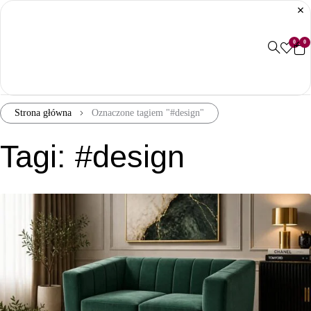
0
0
Strona główna
Oznaczone tagiem "#design"
Tagi: #design