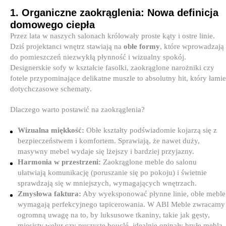
1. Organiczne zaokrąglenia: Nowa definicja
domowego ciepła
Przez lata w naszych salonach królowały proste kąty i ostre linie.
Dziś projektanci wnętrz stawiają na
obłe formy
, które wprowadzają
do pomieszczeń niezwykłą płynność i wizualny spokój.
Designerskie sofy w kształcie fasolki, zaokrąglone narożniki czy
fotele przypominające delikatne muszle to absolutny hit, który łamie
dotychczasowe schematy.
Dlaczego warto postawić na zaokrąglenia?
Wizualna miękkość:
Obłe kształty podświadomie kojarzą się z
bezpieczeństwem i komfortem. Sprawiają, że nawet duży,
masywny mebel wydaje się lżejszy i bardziej przyjazny.
Harmonia w przestrzeni:
Zaokrąglone meble do salonu
ułatwiają komunikację (poruszanie się po pokoju) i świetnie
sprawdzają się w mniejszych, wymagających wnętrzach.
Zmysłowa faktura:
Aby wyeksponować płynne linie, obłe meble
wymagają perfekcyjnego tapicerowania. W ABI Meble zwracamy
ogromną uwagę na to, by luksusowe tkaniny, takie jak gęsty,
mięsisty welur czy puszyste bouclé, idealnie opinały bryłę mebla,