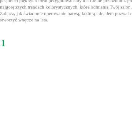
pasjonaci pięknych form przygotowaliśmy dla Ciebie przewodnik po
najgorętszych trendach kolorystycznych, które odmienią Twój salon.
Zobacz, jak świadome operowanie barwą, fakturą i detalem pozwala
stworzyć wnętrze na lata.
1