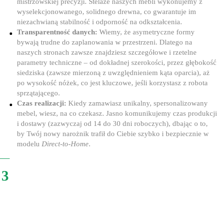
mistrzowskiej precyzji. Stelaże naszych mebli wykonujemy z
wyselekcjonowanego, solidnego drewna, co gwarantuje im
niezachwianą stabilność i odporność na odkształcenia.
Transparentność danych:
Wiemy, że asymetryczne formy
bywają trudne do zaplanowania w przestrzeni. Dlatego na
naszych stronach zawsze znajdziesz szczegółowe i rzetelne
parametry techniczne – od dokładnej szerokości, przez głębokość
siedziska (zawsze mierzoną z uwzględnieniem kąta oparcia), aż
po wysokość nóżek, co jest kluczowe, jeśli korzystasz z robota
sprzątającego.
Czas realizacji:
Kiedy zamawiasz unikalny, spersonalizowany
mebel, wiesz, na co czekasz. Jasno komunikujemy czas produkcji
i dostawy (zazwyczaj od 14 do 30 dni roboczych), dbając o to,
by Twój nowy narożnik trafił do Ciebie szybko i bezpiecznie w
modelu
Direct-to-Home
.
3