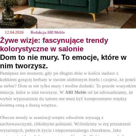
12.04.2026
Redakcja ABI Meble
Żywe wizje: fascynujące trendy
kolorystyczne w salonie
Dom to nie mury. To emocje, które w
nim tworzysz.
Pamiętasz ten moment, gdy po długim dniu w końcu siadasz z
kubkiem gorącej herbaty w swoim ulubionym fotelu i czujesz, że jesteś
u siebie? Dom to nie tylko mury i modne dodatki. To przede wszystkim
emocje, które w nim tworzysz. W
ABI Meble
od lat udowadniamy, że
wybór wyposażenia do salonu nie musi być kompromisem między
świetną ceną a duszą wnętrza.
Obecne trendy w aranżacji wnętrz odważnie zrywają z
zachowawczymi, chłodnymi paletami. Wchodzimy w erę przestrzeni
wyrazistych, pełnych życia i niepowtarzalnego charakteru. Jako