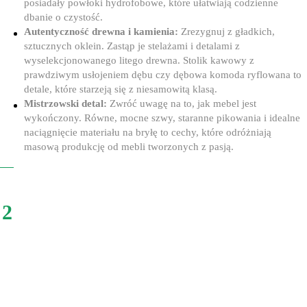
posiadały powłoki hydrofobowe, które ułatwiają codzienne
dbanie o czystość.
Autentyczność drewna i kamienia:
Zrezygnuj z gładkich,
sztucznych oklein. Zastąp je stelażami i detalami z
wyselekcjonowanego litego drewna. Stolik kawowy z
prawdziwym usłojeniem dębu czy dębowa komoda ryflowana to
detale, które starzeją się z niesamowitą klasą.
Mistrzowski detal:
Zwróć uwagę na to, jak mebel jest
wykończony. Równe, mocne szwy, staranne pikowania i idealne
naciągnięcie materiału na bryłę to cechy, które odróżniają
masową produkcję od mebli tworzonych z pasją.
2