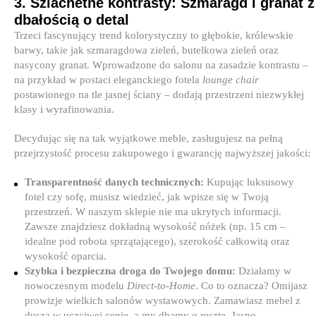
3. Szlachetne kontrasty: Szmaragd i granat z
dbałością o detal
Trzeci fascynujący trend kolorystyczny to głębokie, królewskie
barwy, takie jak szmaragdowa zieleń, butelkowa zieleń oraz
nasycony granat. Wprowadzone do salonu na zasadzie kontrastu –
na przykład w postaci eleganckiego fotela
lounge chair
postawionego na tle jasnej ściany – dodają przestrzeni niezwykłej
klasy i wyrafinowania.
Decydując się na tak wyjątkowe meble, zasługujesz na pełną
przejrzystość procesu zakupowego i gwarancję najwyższej jakości:
Transparentność danych technicznych:
Kupując luksusowy
fotel czy sofę, musisz wiedzieć, jak wpisze się w Twoją
przestrzeń. W naszym sklepie nie ma ukrytych informacji.
Zawsze znajdziesz dokładną wysokość nóżek (np. 15 cm –
idealne pod robota sprzątającego), szerokość całkowitą oraz
wysokość oparcia.
Szybka i bezpieczna droga do Twojego domu:
Działamy w
nowoczesnym modelu
Direct-to-Home
. Co to oznacza? Omijasz
prowizje wielkich salonów wystawowych. Zamawiasz mebel z
duszą w uczciwej cenie, a my dbamy o resztę. Jasno