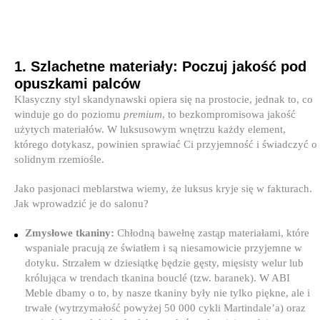
1. Szlachetne materiały: Poczuj jakość pod
opuszkami palców
Klasyczny styl skandynawski opiera się na prostocie, jednak to, co
winduje go do poziomu
premium
, to bezkompromisowa jakość
użytych materiałów. W luksusowym wnętrzu każdy element,
którego dotykasz, powinien sprawiać Ci przyjemność i świadczyć o
solidnym rzemiośle.
Jako pasjonaci meblarstwa wiemy, że luksus kryje się w fakturach.
Jak wprowadzić je do salonu?
Zmysłowe tkaniny:
Chłodną bawełnę zastąp materiałami, które
wspaniale pracują ze światłem i są niesamowicie przyjemne w
dotyku. Strzałem w dziesiątkę będzie gęsty, mięsisty welur lub
królująca w trendach tkanina bouclé (tzw. baranek). W ABI
Meble dbamy o to, by nasze tkaniny były nie tylko piękne, ale i
trwałe (wytrzymałość powyżej 50 000 cykli Martindale’a) oraz