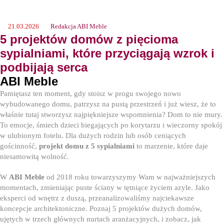
21.03.2026
Redakcja ABI Meble
5 projektów domów z pięcioma
sypialniami, które przyciągają wzrok i
podbijają serca
ABI Meble
Pamiętasz ten moment, gdy stoisz w progu swojego nowo
wybudowanego domu, patrzysz na pustą przestrzeń i już wiesz, że to
właśnie tutaj stworzysz najpiękniejsze wspomnienia? Dom to nie mury.
To emocje, śmiech dzieci biegających po korytarzu i wieczorny spokój
w ulubionym fotelu. Dla dużych rodzin lub osób ceniących
gościnność,
projekt domu z 5 sypialniami
to marzenie, które daje
niesamowitą wolność.
W
ABI Meble
od 2018 roku towarzyszymy Wam w najważniejszych
momentach, zmieniając puste ściany w tętniące życiem azyle. Jako
eksperci od wnętrz z duszą, przeanalizowaliśmy najciekawsze
koncepcje architektoniczne. Poznaj 5 projektów dużych domów,
ujętych w trzech głównych nurtach aranżacyjnych, i zobacz, jak