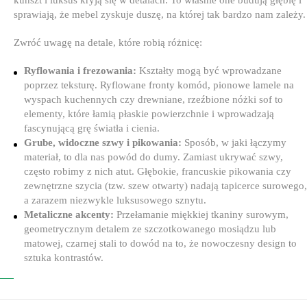
sprawiają, że mebel zyskuje duszę, na której tak bardzo nam zależy.
Zwróć uwagę na detale, które robią różnicę:
Ryflowania i frezowania:
Kształty mogą być wprowadzane
poprzez teksturę. Ryflowane fronty komód, pionowe lamele na
wyspach kuchennych czy drewniane, rzeźbione nóżki sof to
elementy, które łamią płaskie powierzchnie i wprowadzają
fascynującą grę światła i cienia.
Grube, widoczne szwy i pikowania:
Sposób, w jaki łączymy
materiał, to dla nas powód do dumy. Zamiast ukrywać szwy,
często robimy z nich atut. Głębokie, francuskie pikowania czy
zewnętrzne szycia (tzw. szew otwarty) nadają tapicerce surowego,
a zarazem niezwykle luksusowego sznytu.
Metaliczne akcenty:
Przełamanie miękkiej tkaniny surowym,
geometrycznym detalem ze szczotkowanego mosiądzu lub
matowej, czarnej stali to dowód na to, że nowoczesny design to
sztuka kontrastów.