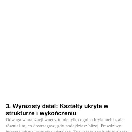
3. Wyrazisty detal: Kształty ukryte w
strukturze i wykończeniu
Odwaga w aranżacji wnętrz to nie tylko ogólna bryła mebla, ale
również to, co dostrzegasz, gdy podejdziesz bliżej. Prawdziwy
kunszt i luksus kryją się w detalach. To właśnie one budują głębię i