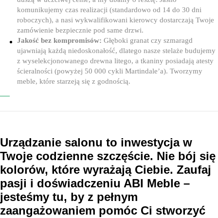
komunikujemy czas realizacji (standardowo od 14 do 30 dni
roboczych), a nasi wykwalifikowani kierowcy dostarczają Twoje
zamówienie bezpiecznie pod same drzwi.
Jakość bez kompromisów:
Głęboki granat czy szmaragd
ujawniają każdą niedoskonałość, dlatego nasze stelaże budujemy
z wyselekcjonowanego drewna litego, a tkaniny posiadają atesty
ścieralności (powyżej 50 000 cykli Martindale’a). Tworzymy
meble, które starzeją się z godnością.
Urządzanie salonu to inwestycja w
Twoje codzienne szczęście. Nie bój się
kolorów, które wyrażają Ciebie. Zaufaj
pasji i doświadczeniu ABI Meble –
jesteśmy tu, by z pełnym
zaangażowaniem pomóc Ci stworzyć