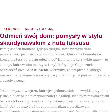
11.04.2026
Redakcja ABI Meble
Odmień swój dom: pomysły w stylu
skandynawskim z nutą luksusu
Pamiętasz ten moment, gdy po długim, intensywnym dniu
przekraczasz próg swojego domu, rzucasz klucze na komodę i w
końcu możesz po prostu odetchnąć? Dom to nie są zwykłe mury – to
emocje, które w nim tworzysz i azyl, który daje Ci poczucie
bezpieczeństwa. W
ABI Meble
wierzymy, że urządzanie takiego
miejsca nie powinno wiązać się z wyborem między pięknem, jakością
a uczciwą ceną.
Jeśli marzysz o wnętrzu, które jest jednocześnie niezwykle przytulne,
jasne, ale też pełne niewymuszonej elegancji, idealnym rozwiązaniem
będzie
styl skandynawski z nutą luksusu
(często nazywany
Scandi
Chic
). Jak połączyć północny minimalizm z prestiżowym
wykończeniem, by stworzyć przestrzeń na lata? Przygotowaliśmy dla