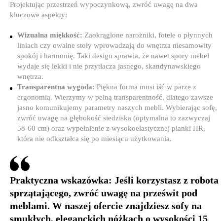
Projektując przestrzeń wypoczynkową, zwróć uwagę na dwa
kluczowe aspekty:
Wizualna miękkość:
Zaokrąglone narożniki, fotele o płynnych
liniach czy owalne stoły wprowadzają do wnętrza niesamowity
spokój i harmonię. Taki design sprawia, że nawet spory mebel
wydaje się lekki i nie przytłacza jasnego, skandynawskiego
wnętrza.
Transparentna wygoda:
Piękna forma musi iść w parze z
ergonomią. Wierzymy w pełną transparentność, dlatego zawsze
jasno komunikujemy parametry naszych mebli. Wybierając sofę,
zwróć uwagę na głębokość siedziska (optymalna to zazwyczaj
58-60 cm) oraz wypełnienie z wysokoelastycznej pianki HR,
która nie odkształca się po miesiącu użytkowania.
Praktyczna wskazówka:
Jeśli korzystasz z robota
sprzątającego, zwróć uwagę na prześwit pod
meblami. W naszej ofercie znajdziesz sofy na
smukłych, eleganckich nóżkach o wysokości 15