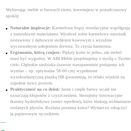
Wybierając meble w barwach ziemi, inwestujesz w ponadczasowy
spokój:
Naturalne inspiracje:
Karmelowe brązy rewelacyjnie współgrają
z naturalnymi materiałami. Wyobraź sobie karmelowy narożnik
zestawiony z dębowym stolikiem kawowym z wyraźnie
wyczuwalnym usłojeniem drewna. To czysta harmonia.
Ergonomia, którą czujesz:
Piękny kolor to jedno, ale mebel
musi być wygodny. W ABI Meble projektujemy z myślą o Twoim
ciele. Głębokie siedziska (zawsze transparentnie podajemy ich
wymiar – np. optymalne 58-60 cm) wypełnione
wysokoelastyczną pianką HR gwarantują, że relaks wejdzie na
zupełnie nowy poziom.
Praktyczność na co dzień:
Jasne i ciepłe barwy wcale nie
oznaczają kłopotów z czyszczeniem. Stosujemy innowacyjne
tkaniny hydrofobowe (
water repellent
), które blokują wchłanianie
rozlanych płynów. Rozlana poranna kawa? Wystarczy odsączyć
ją papierowym ręcznikiem.