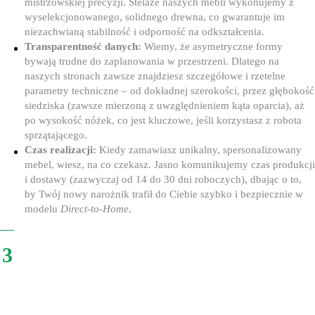
mistrzowskiej precyzji. Stelaże naszych mebli wykonujemy z
wyselekcjonowanego, solidnego drewna, co gwarantuje im
niezachwianą stabilność i odporność na odkształcenia.
Transparentność danych:
Wiemy, że asymetryczne formy
bywają trudne do zaplanowania w przestrzeni. Dlatego na
naszych stronach zawsze znajdziesz szczegółowe i rzetelne
parametry techniczne – od dokładnej szerokości, przez głębokość
siedziska (zawsze mierzoną z uwzględnieniem kąta oparcia), aż
po wysokość nóżek, co jest kluczowe, jeśli korzystasz z robota
sprzątającego.
Czas realizacji:
Kiedy zamawiasz unikalny, spersonalizowany
mebel, wiesz, na co czekasz. Jasno komunikujemy czas produkcji
i dostawy (zazwyczaj od 14 do 30 dni roboczych), dbając o to,
by Twój nowy narożnik trafił do Ciebie szybko i bezpiecznie w
modelu
Direct-to-Home
.
3