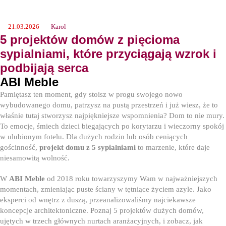
21.03.2026
Karol
5 projektów domów z pięcioma
sypialniami, które przyciągają wzrok i
podbijają serca
ABI Meble
Pamiętasz ten moment, gdy stoisz w progu swojego nowo
wybudowanego domu, patrzysz na pustą przestrzeń i już wiesz, że to
właśnie tutaj stworzysz najpiękniejsze wspomnienia? Dom to nie mury.
To emocje, śmiech dzieci biegających po korytarzu i wieczorny spokój
w ulubionym fotelu. Dla dużych rodzin lub osób ceniących
gościnność,
projekt domu z 5 sypialniami
to marzenie, które daje
niesamowitą wolność.
W
ABI Meble
od 2018 roku towarzyszymy Wam w najważniejszych
momentach, zmieniając puste ściany w tętniące życiem azyle. Jako
eksperci od wnętrz z duszą, przeanalizowaliśmy najciekawsze
koncepcje architektoniczne. Poznaj 5 projektów dużych domów,
ujętych w trzech głównych nurtach aranżacyjnych, i zobacz, jak