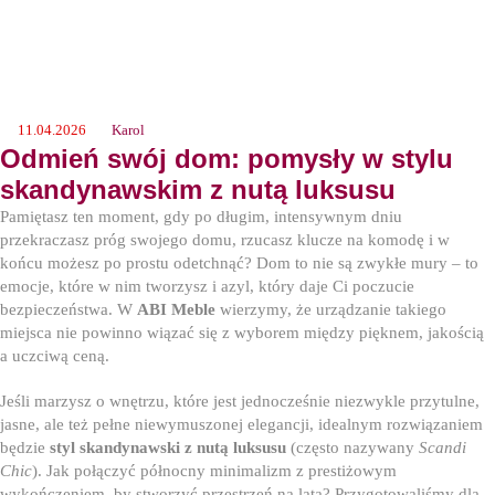
11.04.2026
Karol
Odmień swój dom: pomysły w stylu
skandynawskim z nutą luksusu
Pamiętasz ten moment, gdy po długim, intensywnym dniu
przekraczasz próg swojego domu, rzucasz klucze na komodę i w
końcu możesz po prostu odetchnąć? Dom to nie są zwykłe mury – to
emocje, które w nim tworzysz i azyl, który daje Ci poczucie
bezpieczeństwa. W
ABI Meble
wierzymy, że urządzanie takiego
miejsca nie powinno wiązać się z wyborem między pięknem, jakością
a uczciwą ceną.
Jeśli marzysz o wnętrzu, które jest jednocześnie niezwykle przytulne,
jasne, ale też pełne niewymuszonej elegancji, idealnym rozwiązaniem
będzie
styl skandynawski z nutą luksusu
(często nazywany
Scandi
Chic
). Jak połączyć północny minimalizm z prestiżowym
wykończeniem, by stworzyć przestrzeń na lata? Przygotowaliśmy dla