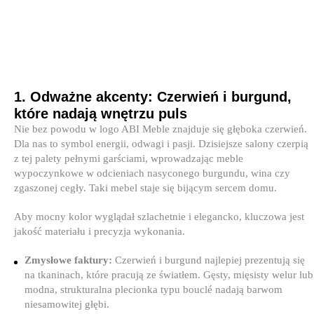
1. Odważne akcenty: Czerwień i burgund,
które nadają wnętrzu puls
Nie bez powodu w logo ABI Meble znajduje się głęboka czerwień.
Dla nas to symbol energii, odwagi i pasji. Dzisiejsze salony czerpią
z tej palety pełnymi garściami, wprowadzając meble
wypoczynkowe w odcieniach nasyconego burgundu, wina czy
zgaszonej cegły. Taki mebel staje się bijącym sercem domu.
Aby mocny kolor wyglądał szlachetnie i elegancko, kluczowa jest
jakość materiału i precyzja wykonania.
Zmysłowe faktury:
Czerwień i burgund najlepiej prezentują się
na tkaninach, które pracują ze światłem. Gęsty, mięsisty welur lub
modna, strukturalna plecionka typu bouclé nadają barwom
niesamowitej głębi.