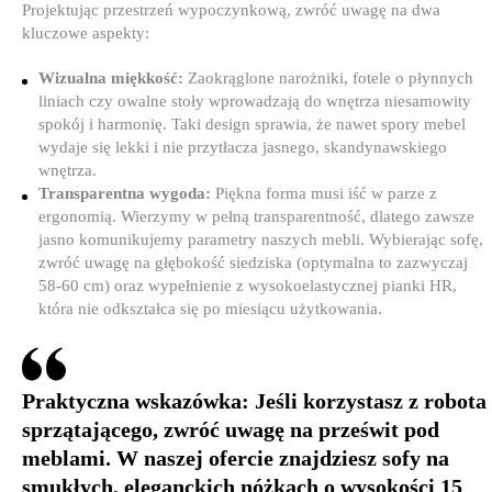
Projektując przestrzeń wypoczynkową, zwróć uwagę na dwa
kluczowe aspekty:
Wizualna miękkość:
Zaokrąglone narożniki, fotele o płynnych
liniach czy owalne stoły wprowadzają do wnętrza niesamowity
spokój i harmonię. Taki design sprawia, że nawet spory mebel
wydaje się lekki i nie przytłacza jasnego, skandynawskiego
wnętrza.
Transparentna wygoda:
Piękna forma musi iść w parze z
ergonomią. Wierzymy w pełną transparentność, dlatego zawsze
jasno komunikujemy parametry naszych mebli. Wybierając sofę,
zwróć uwagę na głębokość siedziska (optymalna to zazwyczaj
58-60 cm) oraz wypełnienie z wysokoelastycznej pianki HR,
która nie odkształca się po miesiącu użytkowania.
Praktyczna wskazówka:
Jeśli korzystasz z robota
sprzątającego, zwróć uwagę na prześwit pod
meblami. W naszej ofercie znajdziesz sofy na
smukłych, eleganckich nóżkach o wysokości 15