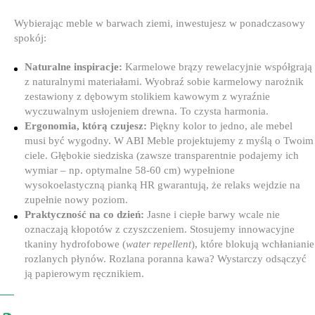
Wybierając meble w barwach ziemi, inwestujesz w ponadczasowy
spokój:
Naturalne inspiracje:
Karmelowe brązy rewelacyjnie współgrają
z naturalnymi materiałami. Wyobraź sobie karmelowy narożnik
zestawiony z dębowym stolikiem kawowym z wyraźnie
wyczuwalnym usłojeniem drewna. To czysta harmonia.
Ergonomia, którą czujesz:
Piękny kolor to jedno, ale mebel
musi być wygodny. W ABI Meble projektujemy z myślą o Twoim
ciele. Głębokie siedziska (zawsze transparentnie podajemy ich
wymiar – np. optymalne 58-60 cm) wypełnione
wysokoelastyczną pianką HR gwarantują, że relaks wejdzie na
zupełnie nowy poziom.
Praktyczność na co dzień:
Jasne i ciepłe barwy wcale nie
oznaczają kłopotów z czyszczeniem. Stosujemy innowacyjne
tkaniny hydrofobowe (
water repellent
), które blokują wchłanianie
rozlanych płynów. Rozlana poranna kawa? Wystarczy odsączyć
ją papierowym ręcznikiem.