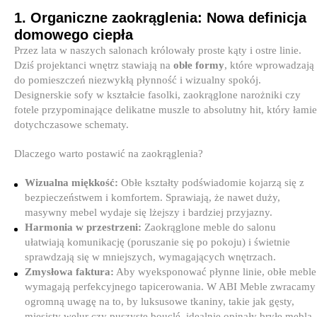
1. Organiczne zaokrąglenia: Nowa definicja
domowego ciepła
Przez lata w naszych salonach królowały proste kąty i ostre linie.
Dziś projektanci wnętrz stawiają na
obłe formy
, które wprowadzają
do pomieszczeń niezwykłą płynność i wizualny spokój.
Designerskie sofy w kształcie fasolki, zaokrąglone narożniki czy
fotele przypominające delikatne muszle to absolutny hit, który łamie
dotychczasowe schematy.
Dlaczego warto postawić na zaokrąglenia?
Wizualna miękkość:
Obłe kształty podświadomie kojarzą się z
bezpieczeństwem i komfortem. Sprawiają, że nawet duży,
masywny mebel wydaje się lżejszy i bardziej przyjazny.
Harmonia w przestrzeni:
Zaokrąglone meble do salonu
ułatwiają komunikację (poruszanie się po pokoju) i świetnie
sprawdzają się w mniejszych, wymagających wnętrzach.
Zmysłowa faktura:
Aby wyeksponować płynne linie, obłe meble
wymagają perfekcyjnego tapicerowania. W ABI Meble zwracamy
ogromną uwagę na to, by luksusowe tkaniny, takie jak gęsty,
mięsisty welur czy puszyste bouclé, idealnie opinały bryłę mebla,