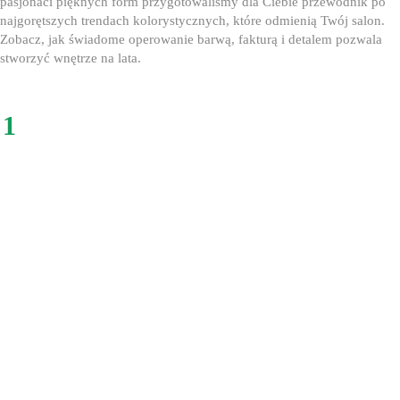
pasjonaci pięknych form przygotowaliśmy dla Ciebie przewodnik po
najgorętszych trendach kolorystycznych, które odmienią Twój salon.
Zobacz, jak świadome operowanie barwą, fakturą i detalem pozwala
stworzyć wnętrze na lata.
1