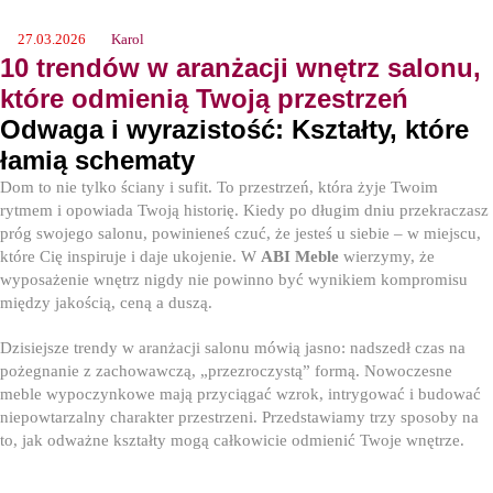
27.03.2026
Karol
10 trendów w aranżacji wnętrz salonu,
które odmienią Twoją przestrzeń
Odwaga i wyrazistość: Kształty, które
łamią schematy
Dom to nie tylko ściany i sufit. To przestrzeń, która żyje Twoim
rytmem i opowiada Twoją historię. Kiedy po długim dniu przekraczasz
próg swojego salonu, powinieneś czuć, że jesteś u siebie – w miejscu,
które Cię inspiruje i daje ukojenie. W
ABI Meble
wierzymy, że
wyposażenie wnętrz nigdy nie powinno być wynikiem kompromisu
między jakością, ceną a duszą.
Dzisiejsze trendy w aranżacji salonu mówią jasno: nadszedł czas na
pożegnanie z zachowawczą, „przezroczystą” formą. Nowoczesne
meble wypoczynkowe mają przyciągać wzrok, intrygować i budować
niepowtarzalny charakter przestrzeni. Przedstawiamy trzy sposoby na
to, jak odważne kształty mogą całkowicie odmienić Twoje wnętrze.