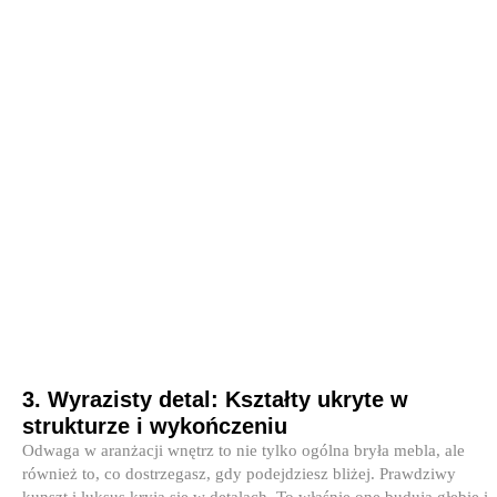
3. Wyrazisty detal: Kształty ukryte w
strukturze i wykończeniu
Odwaga w aranżacji wnętrz to nie tylko ogólna bryła mebla, ale
również to, co dostrzegasz, gdy podejdziesz bliżej. Prawdziwy
kunszt i luksus kryją się w detalach. To właśnie one budują głębię i