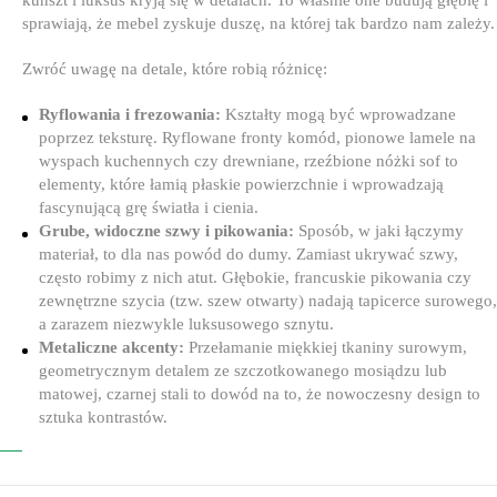
sprawiają, że mebel zyskuje duszę, na której tak bardzo nam zależy.
Zwróć uwagę na detale, które robią różnicę:
Ryflowania i frezowania:
Kształty mogą być wprowadzane
poprzez teksturę. Ryflowane fronty komód, pionowe lamele na
wyspach kuchennych czy drewniane, rzeźbione nóżki sof to
elementy, które łamią płaskie powierzchnie i wprowadzają
fascynującą grę światła i cienia.
Grube, widoczne szwy i pikowania:
Sposób, w jaki łączymy
materiał, to dla nas powód do dumy. Zamiast ukrywać szwy,
często robimy z nich atut. Głębokie, francuskie pikowania czy
zewnętrzne szycia (tzw. szew otwarty) nadają tapicerce surowego,
a zarazem niezwykle luksusowego sznytu.
Metaliczne akcenty:
Przełamanie miękkiej tkaniny surowym,
geometrycznym detalem ze szczotkowanego mosiądzu lub
matowej, czarnej stali to dowód na to, że nowoczesny design to
sztuka kontrastów.