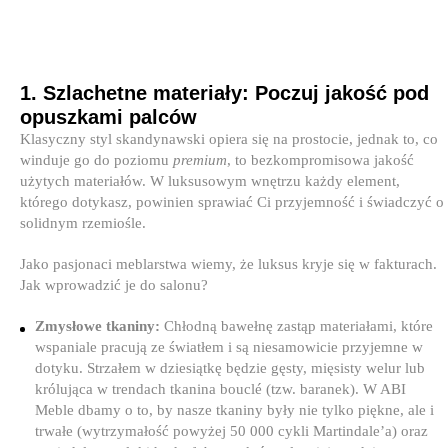
1. Szlachetne materiały: Poczuj jakość pod
opuszkami palców
Klasyczny styl skandynawski opiera się na prostocie, jednak to, co
winduje go do poziomu
premium
, to bezkompromisowa jakość
użytych materiałów. W luksusowym wnętrzu każdy element,
którego dotykasz, powinien sprawiać Ci przyjemność i świadczyć o
solidnym rzemiośle.
Jako pasjonaci meblarstwa wiemy, że luksus kryje się w fakturach.
Jak wprowadzić je do salonu?
Zmysłowe tkaniny:
Chłodną bawełnę zastąp materiałami, które
wspaniale pracują ze światłem i są niesamowicie przyjemne w
dotyku. Strzałem w dziesiątkę będzie gęsty, mięsisty welur lub
królująca w trendach tkanina bouclé (tzw. baranek). W ABI
Meble dbamy o to, by nasze tkaniny były nie tylko piękne, ale i
trwałe (wytrzymałość powyżej 50 000 cykli Martindale’a) oraz