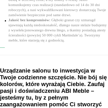
komunikujemy czas realizacji (standardowo od 14 do 30 dni
roboczych), a nasi wykwalifikowani kierowcy dostarczają Twoje
zamówienie bezpiecznie pod same drzwi.
Jakość bez kompromisów:
Głęboki granat czy szmaragd
ujawniają każdą niedoskonałość, dlatego nasze stelaże budujemy
z wyselekcjonowanego drewna litego, a tkaniny posiadają atesty
ścieralności (powyżej 50 000 cykli Martindale’a). Tworzymy
meble, które starzeją się z godnością.
Urządzanie salonu to inwestycja w
Twoje codzienne szczęście. Nie bój się
kolorów, które wyrażają Ciebie. Zaufaj
pasji i doświadczeniu ABI Meble –
jesteśmy tu, by z pełnym
zaangażowaniem pomóc Ci stworzyć