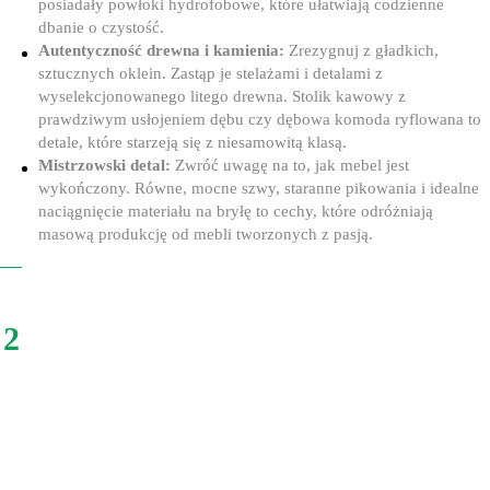
posiadały powłoki hydrofobowe, które ułatwiają codzienne
dbanie o czystość.
Autentyczność drewna i kamienia:
Zrezygnuj z gładkich,
sztucznych oklein. Zastąp je stelażami i detalami z
wyselekcjonowanego litego drewna. Stolik kawowy z
prawdziwym usłojeniem dębu czy dębowa komoda ryflowana to
detale, które starzeją się z niesamowitą klasą.
Mistrzowski detal:
Zwróć uwagę na to, jak mebel jest
wykończony. Równe, mocne szwy, staranne pikowania i idealne
naciągnięcie materiału na bryłę to cechy, które odróżniają
masową produkcję od mebli tworzonych z pasją.
2