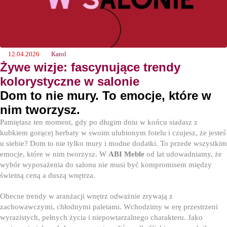
12.04.2026
Karol
Żywe wizje: fascynujące trendy
kolorystyczne w salonie
Dom to nie mury. To emocje, które w
nim tworzysz.
Pamiętasz ten moment, gdy po długim dniu w końcu siadasz z
kubkiem gorącej herbaty w swoim ulubionym fotelu i czujesz, że jesteś
u siebie? Dom to nie tylko mury i modne dodatki. To przede wszystkim
emocje, które w nim tworzysz. W
ABI Meble
od lat udowadniamy, że
wybór wyposażenia do salonu nie musi być kompromisem między
świetną ceną a duszą wnętrza.
Obecne trendy w aranżacji wnętrz odważnie zrywają z
zachowawczymi, chłodnymi paletami. Wchodzimy w erę przestrzeni
wyrazistych, pełnych życia i niepowtarzalnego charakteru. Jako