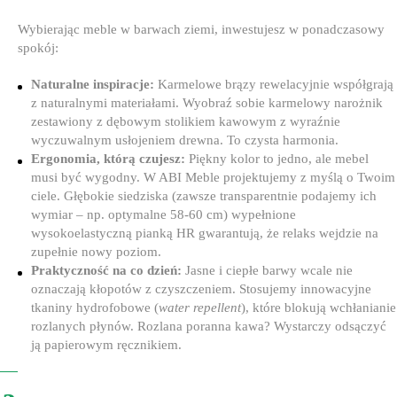
Wybierając meble w barwach ziemi, inwestujesz w ponadczasowy
spokój:
Naturalne inspiracje:
Karmelowe brązy rewelacyjnie współgrają
z naturalnymi materiałami. Wyobraź sobie karmelowy narożnik
zestawiony z dębowym stolikiem kawowym z wyraźnie
wyczuwalnym usłojeniem drewna. To czysta harmonia.
Ergonomia, którą czujesz:
Piękny kolor to jedno, ale mebel
musi być wygodny. W ABI Meble projektujemy z myślą o Twoim
ciele. Głębokie siedziska (zawsze transparentnie podajemy ich
wymiar – np. optymalne 58-60 cm) wypełnione
wysokoelastyczną pianką HR gwarantują, że relaks wejdzie na
zupełnie nowy poziom.
Praktyczność na co dzień:
Jasne i ciepłe barwy wcale nie
oznaczają kłopotów z czyszczeniem. Stosujemy innowacyjne
tkaniny hydrofobowe (
water repellent
), które blokują wchłanianie
rozlanych płynów. Rozlana poranna kawa? Wystarczy odsączyć
ją papierowym ręcznikiem.