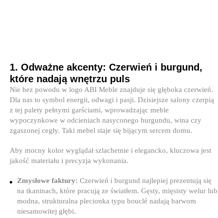
1. Odważne akcenty: Czerwień i burgund,
które nadają wnętrzu puls
Nie bez powodu w logo ABI Meble znajduje się głęboka czerwień.
Dla nas to symbol energii, odwagi i pasji. Dzisiejsze salony czerpią
z tej palety pełnymi garściami, wprowadzając meble
wypoczynkowe w odcieniach nasyconego burgundu, wina czy
zgaszonej cegły. Taki mebel staje się bijącym sercem domu.
Aby mocny kolor wyglądał szlachetnie i elegancko, kluczowa jest
jakość materiału i precyzja wykonania.
Zmysłowe faktury:
Czerwień i burgund najlepiej prezentują się
na tkaninach, które pracują ze światłem. Gęsty, mięsisty welur lub
modna, strukturalna plecionka typu bouclé nadają barwom
niesamowitej głębi.