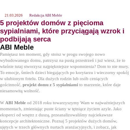
21.03.2026
Redakcja ABI Meble
5 projektów domów z pięcioma
sypialniami, które przyciągają wzrok i
podbijają serca
ABI Meble
Pamiętasz ten moment, gdy stoisz w progu swojego nowo
wybudowanego domu, patrzysz na pustą przestrzeń i już wiesz, że to
właśnie tutaj stworzysz najpiękniejsze wspomnienia? Dom to nie mury.
To emocje, śmiech dzieci biegających po korytarzu i wieczorny spokój
w ulubionym fotelu. Dla dużych rodzin lub osób ceniących
gościnność,
projekt domu z 5 sypialniami
to marzenie, które daje
niesamowitą wolność.
W
ABI Meble
od 2018 roku towarzyszymy Wam w najważniejszych
momentach, zmieniając puste ściany w tętniące życiem azyle. Jako
eksperci od wnętrz z duszą, przeanalizowaliśmy najciekawsze
koncepcje architektoniczne. Poznaj 5 projektów dużych domów,
ujętych w trzech głównych nurtach aranżacyjnych, i zobacz, jak