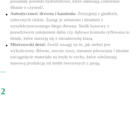
posiadały powłoki hydrofobowe, które ułatwiają codzienne
dbanie o czystość.
Autentyczność drewna i kamienia:
Zrezygnuj z gładkich,
sztucznych oklein. Zastąp je stelażami i detalami z
wyselekcjonowanego litego drewna. Stolik kawowy z
prawdziwym usłojeniem dębu czy dębowa komoda ryflowana to
detale, które starzeją się z niesamowitą klasą.
Mistrzowski detal:
Zwróć uwagę na to, jak mebel jest
wykończony. Równe, mocne szwy, staranne pikowania i idealne
naciągnięcie materiału na bryłę to cechy, które odróżniają
masową produkcję od mebli tworzonych z pasją.
2