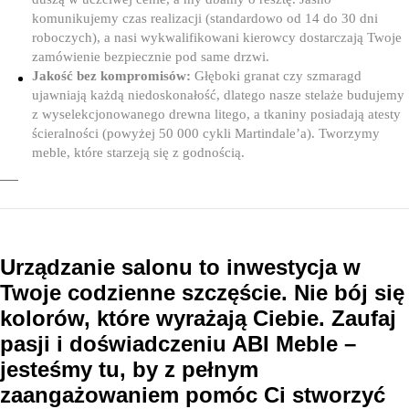
komunikujemy czas realizacji (standardowo od 14 do 30 dni
roboczych), a nasi wykwalifikowani kierowcy dostarczają Twoje
zamówienie bezpiecznie pod same drzwi.
Jakość bez kompromisów:
Głęboki granat czy szmaragd
ujawniają każdą niedoskonałość, dlatego nasze stelaże budujemy
z wyselekcjonowanego drewna litego, a tkaniny posiadają atesty
ścieralności (powyżej 50 000 cykli Martindale’a). Tworzymy
meble, które starzeją się z godnością.
Urządzanie salonu to inwestycja w
Twoje codzienne szczęście. Nie bój się
kolorów, które wyrażają Ciebie. Zaufaj
pasji i doświadczeniu ABI Meble –
jesteśmy tu, by z pełnym
zaangażowaniem pomóc Ci stworzyć