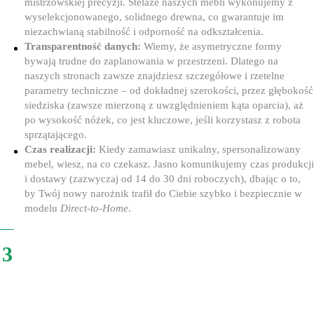
mistrzowskiej precyzji. Stelaże naszych mebli wykonujemy z
wyselekcjonowanego, solidnego drewna, co gwarantuje im
niezachwianą stabilność i odporność na odkształcenia.
Transparentność danych:
Wiemy, że asymetryczne formy
bywają trudne do zaplanowania w przestrzeni. Dlatego na
naszych stronach zawsze znajdziesz szczegółowe i rzetelne
parametry techniczne – od dokładnej szerokości, przez głębokość
siedziska (zawsze mierzoną z uwzględnieniem kąta oparcia), aż
po wysokość nóżek, co jest kluczowe, jeśli korzystasz z robota
sprzątającego.
Czas realizacji:
Kiedy zamawiasz unikalny, spersonalizowany
mebel, wiesz, na co czekasz. Jasno komunikujemy czas produkcji
i dostawy (zazwyczaj od 14 do 30 dni roboczych), dbając o to,
by Twój nowy narożnik trafił do Ciebie szybko i bezpiecznie w
modelu
Direct-to-Home
.
3