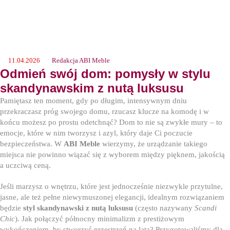
11.04.2026
Redakcja ABI Meble
Odmień swój dom: pomysły w stylu
skandynawskim z nutą luksusu
Pamiętasz ten moment, gdy po długim, intensywnym dniu
przekraczasz próg swojego domu, rzucasz klucze na komodę i w
końcu możesz po prostu odetchnąć? Dom to nie są zwykłe mury – to
emocje, które w nim tworzysz i azyl, który daje Ci poczucie
bezpieczeństwa. W
ABI Meble
wierzymy, że urządzanie takiego
miejsca nie powinno wiązać się z wyborem między pięknem, jakością
a uczciwą ceną.
Jeśli marzysz o wnętrzu, które jest jednocześnie niezwykle przytulne,
jasne, ale też pełne niewymuszonej elegancji, idealnym rozwiązaniem
będzie
styl skandynawski z nutą luksusu
(często nazywany
Scandi
Chic
). Jak połączyć północny minimalizm z prestiżowym
wykończeniem, by stworzyć przestrzeń na lata? Przygotowaliśmy dla