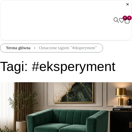
0
0
Strona główna
Oznaczone tagiem "#eksperyment"
Tagi: #eksperyment