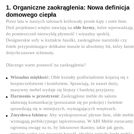
1. Organiczne zaokrąglenia: Nowa definicja
domowego ciepła
Przez lata w naszych salonach królowały proste kąty i ostre linie.
Dziś projektanci wnętrz stawiają na
obłe formy
, które wprowadzają
do pomieszczeń niezwykłą płynność i wizualny spokój.
Designerskie sofy w kształcie fasolki, zaokrąglone narożniki czy
fotele przypominające delikatne muszle to absolutny hit, który łamie
dotychczasowe schematy.
Dlaczego warto postawić na zaokrąglenia?
Wizualna miękkość:
Obłe kształty podświadomie kojarzą się z
bezpieczeństwem i komfortem. Sprawiają, że nawet duży,
masywny mebel wydaje się lżejszy i bardziej przyjazny.
Harmonia w przestrzeni:
Zaokrąglone meble do salonu
ułatwiają komunikację (poruszanie się po pokoju) i świetnie
sprawdzają się w mniejszych, wymagających wnętrzach.
Zmysłowa faktura:
Aby wyeksponować płynne linie, obłe meble
wymagają perfekcyjnego tapicerowania. W ABI Meble zwracamy
ogromną uwagę na to, by luksusowe tkaniny, takie jak gęsty,
mięsisty welur czy puszyste bouclé, idealnie opinały bryłę mebla,