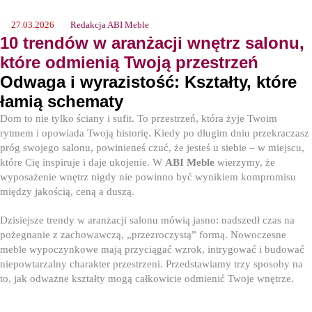
27.03.2026
Redakcja ABI Meble
10 trendów w aranżacji wnętrz salonu,
które odmienią Twoją przestrzeń
Odwaga i wyrazistość: Kształty, które
łamią schematy
Dom to nie tylko ściany i sufit. To przestrzeń, która żyje Twoim
rytmem i opowiada Twoją historię. Kiedy po długim dniu przekraczasz
próg swojego salonu, powinieneś czuć, że jesteś u siebie – w miejscu,
które Cię inspiruje i daje ukojenie. W
ABI Meble
wierzymy, że
wyposażenie wnętrz nigdy nie powinno być wynikiem kompromisu
między jakością, ceną a duszą.
Dzisiejsze trendy w aranżacji salonu mówią jasno: nadszedł czas na
pożegnanie z zachowawczą, „przezroczystą” formą. Nowoczesne
meble wypoczynkowe mają przyciągać wzrok, intrygować i budować
niepowtarzalny charakter przestrzeni. Przedstawiamy trzy sposoby na
to, jak odważne kształty mogą całkowicie odmienić Twoje wnętrze.