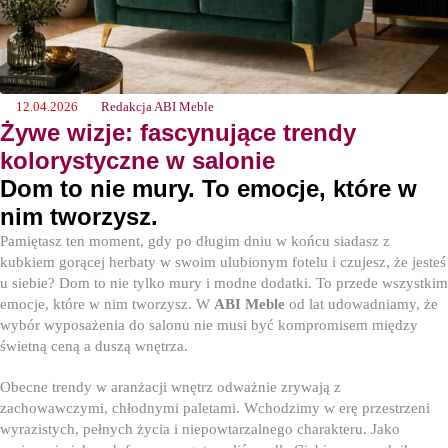
12.04.2026
Redakcja ABI Meble
Żywe wizje: fascynujące trendy
kolorystyczne w salonie
Dom to nie mury. To emocje, które w
nim tworzysz.
Pamiętasz ten moment, gdy po długim dniu w końcu siadasz z
kubkiem gorącej herbaty w swoim ulubionym fotelu i czujesz, że jesteś
u siebie? Dom to nie tylko mury i modne dodatki. To przede wszystkim
emocje, które w nim tworzysz. W
ABI Meble
od lat udowadniamy, że
wybór wyposażenia do salonu nie musi być kompromisem między
świetną ceną a duszą wnętrza.
Obecne trendy w aranżacji wnętrz odważnie zrywają z
zachowawczymi, chłodnymi paletami. Wchodzimy w erę przestrzeni
wyrazistych, pełnych życia i niepowtarzalnego charakteru. Jako