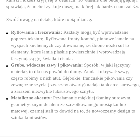
sprawiają, że mebel zyskuje duszę, na której tak bardzo nam zależy.
Zwróć uwagę na detale, które robią różnicę:
Ryflowania i frezowania:
Kształty mogą być wprowadzane
poprzez teksturę. Ryflowane fronty komód, pionowe lamele na
wyspach kuchennych czy drewniane, rzeźbione nóżki sof to
elementy, które łamią płaskie powierzchnie i wprowadzają
fascynującą grę światła i cienia.
Grube, widoczne szwy i pikowania:
Sposób, w jaki łączymy
materiał, to dla nas powód do dumy. Zamiast ukrywać szwy,
często robimy z nich atut. Głębokie, francuskie pikowania czy
zewnętrzne szycia (tzw. szew otwarty) nadają tapicerce surowego,
a zarazem niezwykle luksusowego sznytu.
Metaliczne akcenty:
Przełamanie miękkiej tkaniny surowym,
geometrycznym detalem ze szczotkowanego mosiądzu lub
matowej, czarnej stali to dowód na to, że nowoczesny design to
sztuka kontrastów.