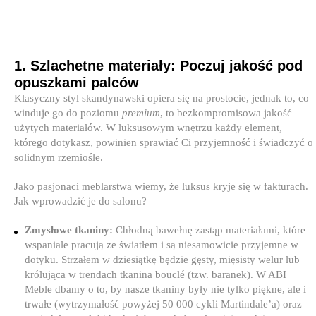
1. Szlachetne materiały: Poczuj jakość pod
opuszkami palców
Klasyczny styl skandynawski opiera się na prostocie, jednak to, co
winduje go do poziomu
premium
, to bezkompromisowa jakość
użytych materiałów. W luksusowym wnętrzu każdy element,
którego dotykasz, powinien sprawiać Ci przyjemność i świadczyć o
solidnym rzemiośle.
Jako pasjonaci meblarstwa wiemy, że luksus kryje się w fakturach.
Jak wprowadzić je do salonu?
Zmysłowe tkaniny:
Chłodną bawełnę zastąp materiałami, które
wspaniale pracują ze światłem i są niesamowicie przyjemne w
dotyku. Strzałem w dziesiątkę będzie gęsty, mięsisty welur lub
królująca w trendach tkanina bouclé (tzw. baranek). W ABI
Meble dbamy o to, by nasze tkaniny były nie tylko piękne, ale i
trwałe (wytrzymałość powyżej 50 000 cykli Martindale’a) oraz