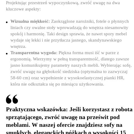
Projektując przestrzeń wypoczynkową, zwróć uwagę na dwa
kluczowe aspekty:
Wizualna miękkość:
Zaokrąglone narożniki, fotele o płynnych
liniach czy owalne stoły wprowadzają do wnętrza niesamowity
spokój i harmonię. Taki design sprawia, że nawet spory mebel
wydaje się lekki i nie przytłacza jasnego, skandynawskiego
wnętrza.
Transparentna wygoda:
Piękna forma musi iść w parze z
ergonomią. Wierzymy w pełną transparentność, dlatego zawsze
jasno komunikujemy parametry naszych mebli. Wybierając sofę,
zwróć uwagę na głębokość siedziska (optymalna to zazwyczaj
58-60 cm) oraz wypełnienie z wysokoelastycznej pianki HR,
która nie odkształca się po miesiącu użytkowania.
Praktyczna wskazówka:
Jeśli korzystasz z robota
sprzątającego, zwróć uwagę na prześwit pod
meblami. W naszej ofercie znajdziesz sofy na
smukłych, eleganckich nóżkach o wysokości 15