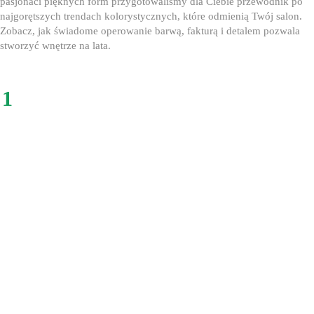
pasjonaci pięknych form przygotowaliśmy dla Ciebie przewodnik po
najgorętszych trendach kolorystycznych, które odmienią Twój salon.
Zobacz, jak świadome operowanie barwą, fakturą i detalem pozwala
stworzyć wnętrze na lata.
1