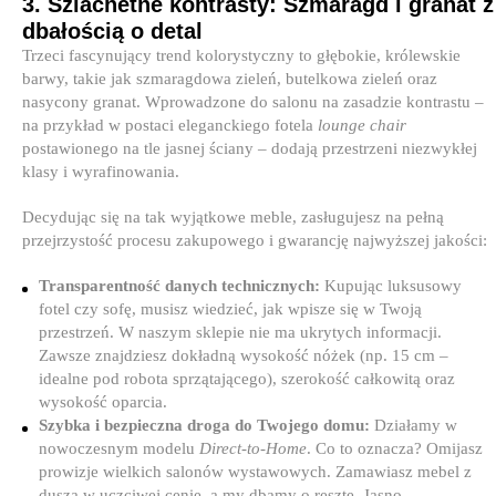
3. Szlachetne kontrasty: Szmaragd i granat z
dbałością o detal
Trzeci fascynujący trend kolorystyczny to głębokie, królewskie
barwy, takie jak szmaragdowa zieleń, butelkowa zieleń oraz
nasycony granat. Wprowadzone do salonu na zasadzie kontrastu –
na przykład w postaci eleganckiego fotela
lounge chair
postawionego na tle jasnej ściany – dodają przestrzeni niezwykłej
klasy i wyrafinowania.
Decydując się na tak wyjątkowe meble, zasługujesz na pełną
przejrzystość procesu zakupowego i gwarancję najwyższej jakości:
Transparentność danych technicznych:
Kupując luksusowy
fotel czy sofę, musisz wiedzieć, jak wpisze się w Twoją
przestrzeń. W naszym sklepie nie ma ukrytych informacji.
Zawsze znajdziesz dokładną wysokość nóżek (np. 15 cm –
idealne pod robota sprzątającego), szerokość całkowitą oraz
wysokość oparcia.
Szybka i bezpieczna droga do Twojego domu:
Działamy w
nowoczesnym modelu
Direct-to-Home
. Co to oznacza? Omijasz
prowizje wielkich salonów wystawowych. Zamawiasz mebel z
duszą w uczciwej cenie, a my dbamy o resztę. Jasno