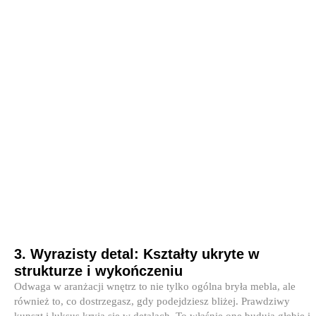
3. Wyrazisty detal: Kształty ukryte w
strukturze i wykończeniu
Odwaga w aranżacji wnętrz to nie tylko ogólna bryła mebla, ale
również to, co dostrzegasz, gdy podejdziesz bliżej. Prawdziwy
kunszt i luksus kryją się w detalach. To właśnie one budują głębię i