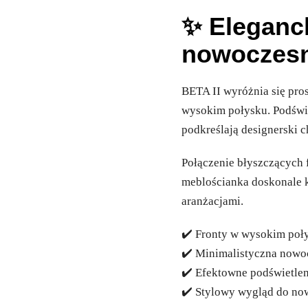
✨ Eleganc
nowoczesn
BETA II wyróżnia się pro
wysokim połysku. Podświe
podkreślają designerski c
Połączenie błyszczących 
meblościanka doskonale 
aranżacjami.
✔️ Fronty w wysokim poł
✔️ Minimalistyczna nowo
✔️ Efektowne podświetle
✔️ Stylowy wygląd do n