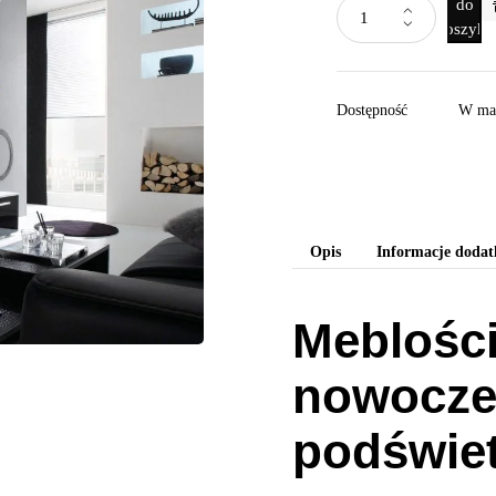
do
koszyka
Dostępność
W ma
Opis
Informacje doda
Meblości
nowoczes
podświet