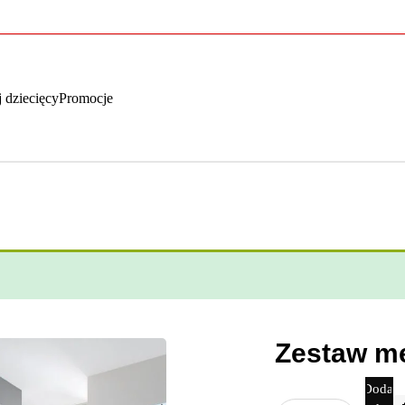
 dziecięcy
Promocje
Zestaw me
Dodaj