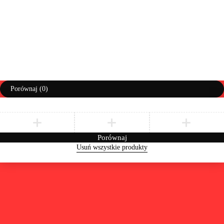
Prawa autorskie ©AbiMeble. Wszelkie prawa zastrzeżone
Polityka Prywatności
Regulamin
Zwroty i Reklamacje
Porównaj
(0)
Porównaj
Usuń wszystkie produkty