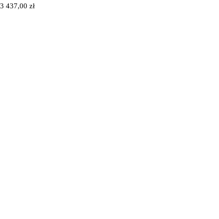
3 437,00
zł
6
Ł