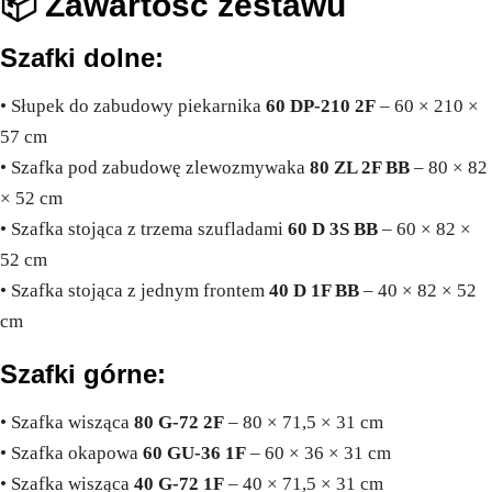
📦 Zawartość zestawu
Szafki dolne:
• Słupek do zabudowy piekarnika
60 DP-210 2F
– 60 × 210 ×
57 cm
• Szafka pod zabudowę zlewozmywaka
80 ZL 2F BB
– 80 × 82
× 52 cm
• Szafka stojąca z trzema szufladami
60 D 3S BB
– 60 × 82 ×
52 cm
• Szafka stojąca z jednym frontem
40 D 1F BB
– 40 × 82 × 52
cm
Szafki górne:
• Szafka wisząca
80 G-72 2F
– 80 × 71,5 × 31 cm
• Szafka okapowa
60 GU-36 1F
– 60 × 36 × 31 cm
• Szafka wisząca
40 G-72 1F
– 40 × 71,5 × 31 cm