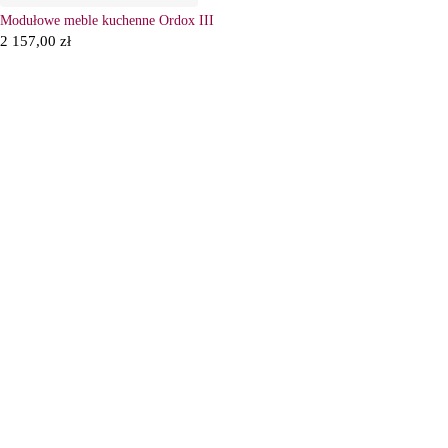
Modułowe meble kuchenne Ordox III
2 157,00
zł
6
Ł