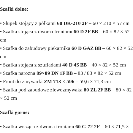
Szafki dolne:
• Słupek stojący z półkami
60 DK-210 2F
– 60 × 210 × 57 cm
• Szafka stojąca z dwoma frontami
60 D 2F BB
– 60 × 82 × 52
cm
• Szafka do zabudowy piekarnika
60 D GAZ BB
– 60 × 82 × 52
cm
• Szafka stojąca z szufladami
40 D 4S BB
– 40 × 82 × 52 cm
• Szafka narożna
89×89 DN 1F BB
– 83 / 83 × 82 × 52 cm
• Front do zmywarki
ZM 713 × 596
– 59,6 × 71,3 cm
• Szafka pod zabudowę zlewozmywaka
80 ZL 2F BB
– 80 × 82
× 52 cm
Szafki górne:
• Szafka wisząca z dwoma frontami
60 G-72 2F
– 60 × 71,5 ×