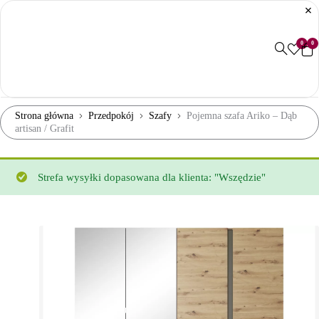
0
0
Strona główna
Przedpokój
Szafy
Pojemna szafa Ariko – Dąb
artisan / Grafit
Strefa wysyłki dopasowana dla klienta: "Wszędzie"