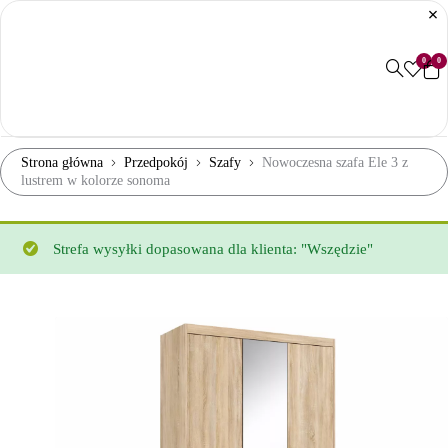
0
0
Strona główna
Przedpokój
Szafy
Nowoczesna szafa Ele 3 z
lustrem w kolorze sonoma
Strefa wysyłki dopasowana dla klienta: "Wszędzie"