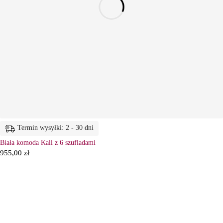
Termin wysyłki: 2 - 30 dni
Biała komoda Kali z 6 szufladami
955,00
zł
6
Ł