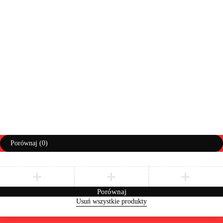
Lista życzeń
Pomoc
Regulaminy
Polityka prywatności
Prawa autorskie ©AbiMeble. Wszelkie prawa zastrzeżone
Polityka Prywatności
Regulamin
Zwroty i Reklamacje
Porównaj
(0)
Porównaj
Usuń wszystkie produkty