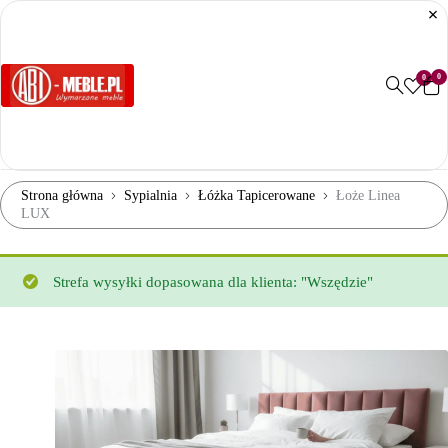
0
0
Strona główna
Sypialnia
Łóżka Tapicerowane
Łoże Linea
LUX
Strefa wysyłki dopasowana dla klienta: "Wszędzie"