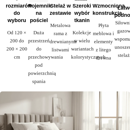
rozmiarów
Pojemnik
Stelaż w
Szeroki
Wzmocniona
Łatw
do
na
zestawie
wybór
konstrukcja
podno
wyboru
pościel
tkanin
Siłown
Metalowa
Płyta
gazo
Od 120 ×
Duża
Kolekcje
rama z
meblowa i
wspoma
200 do
przestrzeń
w wielu
drewnianymi
elementy
unosze
200 × 200
do
wariantach
listwami
z litego
stela
cm
przechowywania
kolorystycznych
drewna
pod
powierzchnią
spania