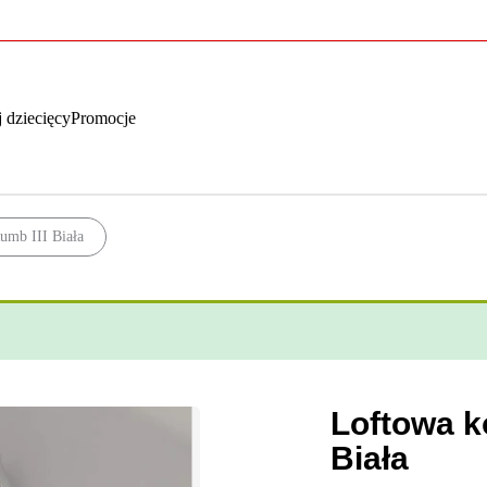
 dziecięcy
Promocje
mb III Biała
Loftowa k
Biała