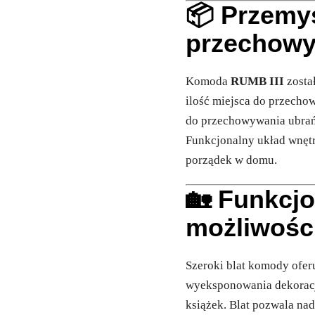
📦 Przemyś
przechow
Komoda
RUMB III
zosta
ilość miejsca do przecho
do przechowywania ubrań
Funkcjonalny układ wnętr
porządek w domu.
🏡 Funkcjo
możliwośc
Szeroki blat komody ofer
wyeksponowania dekoracji
książek. Blat pozwala na