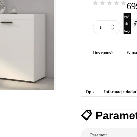
69
Dodaj
do
koszyka
Dostępność
W ma
Opis
Informacje doda
📋 Parame
Parametr