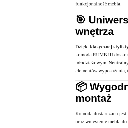
funkcjonalność mebla.
🎯 Uniwer
wnętrza
Dzięki
klasycznej stylis
komoda RUMB III doskonal
młodzieżowym. Neutralny
elementów wyposażenia, t
📦 Wygodny
montaż
Komoda dostarczana jest
oraz wniesienie mebla do 