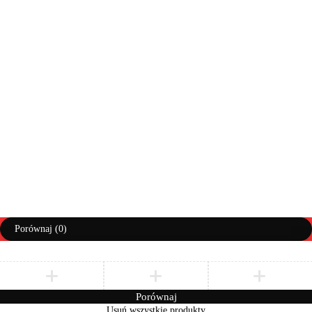
Moje zamówienia
Info doręczenia
Lista życzeń
Pomoc
Regulaminy
Polityka prywatności
Prawa autorskie ©AbiMeble. Wszelkie prawa zastrzeżone
Polityka Prywatności
Regulamin
Zwroty i Reklamacje
Porównaj
(0)
Porównaj
Usuń wszystkie produkty