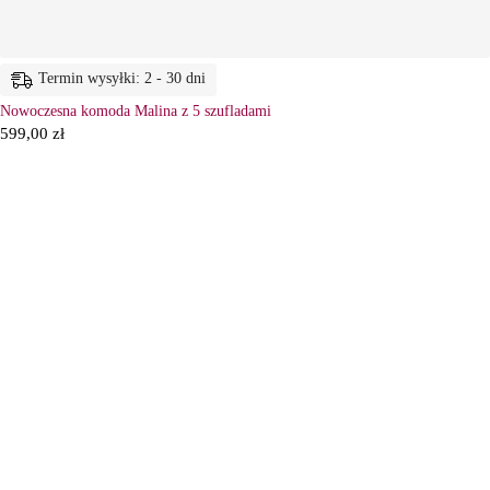
Termin wysyłki: 2 - 30 dni
Nowoczesna komoda Malina z 5 szufladami
599,00
zł
6
Ł