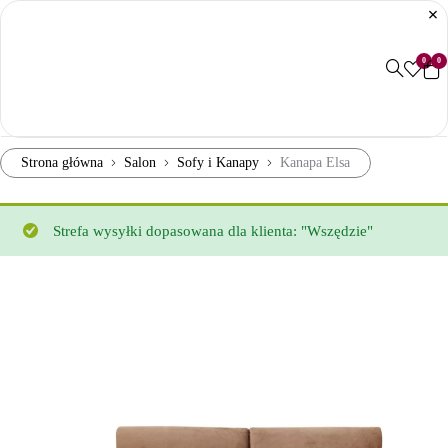
0
0
Strona główna
Salon
Sofy i Kanapy
Kanapa Elsa
Strefa wysyłki dopasowana dla klienta: "Wszędzie"