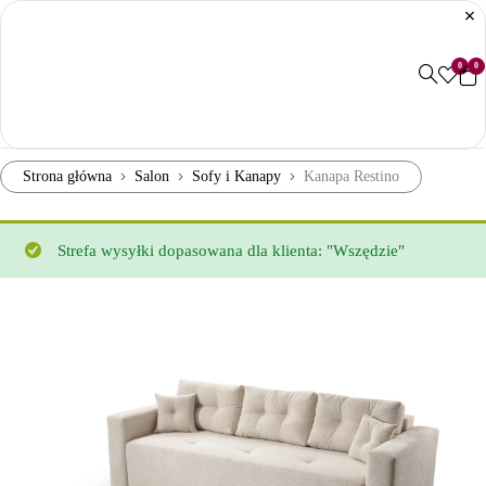
0
0
Strona główna
Salon
Sofy i Kanapy
Kanapa Restino
Strefa wysyłki dopasowana dla klienta: "Wszędzie"