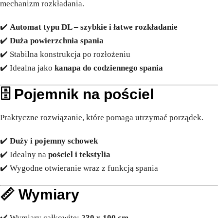
mechanizm rozkładania.
✔️
Automat typu DL – szybkie i łatwe rozkładanie
✔️
Duża powierzchnia spania
✔️ Stabilna konstrukcja po rozłożeniu
✔️ Idealna jako
kanapa do codziennego spania
🗄️
Pojemnik na pościel
Praktyczne rozwiązanie, które pomaga utrzymać porządek.
✔️
Duży i pojemny schowek
✔️ Idealny na
pościel i tekstylia
✔️ Wygodne otwieranie wraz z funkcją spania
📏
Wymiary
✔️ Wymiary całkowite:
230 x 100 cm