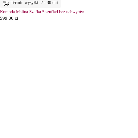
Termin wysyłki: 2 - 30 dni
Komoda Malina Szafka 5 szuflad bez uchwytów
599,00
zł
6
Ł