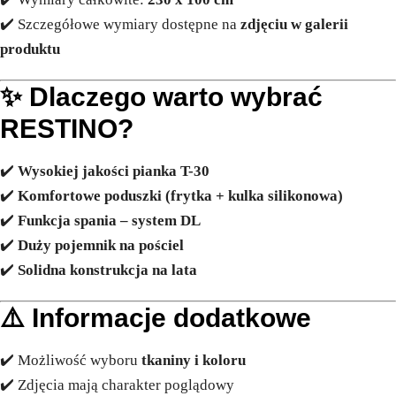
✔️ Szczegółowe wymiary dostępne na
zdjęciu w galerii
produktu
✨
Dlaczego warto wybrać
RESTINO?
✔️
Wysokiej jakości pianka T-30
✔️
Komfortowe poduszki (frytka + kulka silikonowa)
✔️
Funkcja spania – system DL
✔️
Duży pojemnik na pościel
✔️
Solidna konstrukcja na lata
⚠️
Informacje dodatkowe
✔️ Możliwość wyboru
tkaniny i koloru
✔️ Zdjęcia mają charakter poglądowy