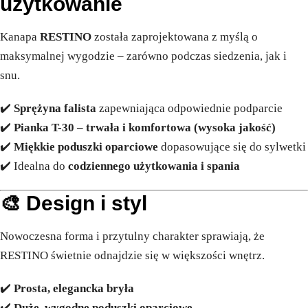
użytkowanie
Kanapa
RESTINO
została zaprojektowana z myślą o
maksymalnej wygodzie – zarówno podczas siedzenia, jak i
snu.
✔️
Sprężyna falista
zapewniająca odpowiednie podparcie
✔️
Pianka T-30 – trwała i komfortowa (wysoka jakość)
✔️
Miękkie poduszki oparciowe
dopasowujące się do sylwetki
✔️ Idealna do
codziennego użytkowania i spania
🎨
Design i styl
Nowoczesna forma i przytulny charakter sprawiają, że
RESTINO świetnie odnajdzie się w większości wnętrz.
✔️
Prosta, elegancka bryła
✔️
Duże, wygodne poduszki oparciowe