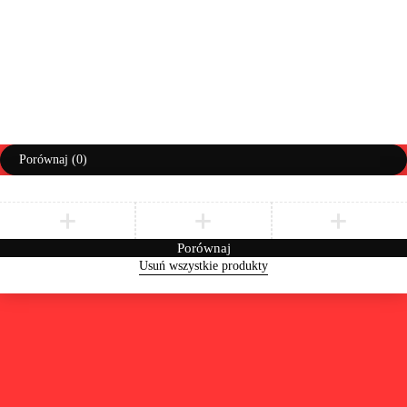
Prawa autorskie ©AbiMeble. Wszelkie prawa zastrzeżone
Polityka Prywatności
Regulamin
Zwroty i Reklamacje
Porównaj
(0)
Porównaj
Usuń wszystkie produkty