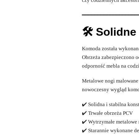
czy codziennych akcesor
━━━━━━━━━━━━━━━━━━
🛠️ Solidn
Komoda została wykonana
Obrzeża zabezpieczono o
odporność mebla na codz
Metalowe nogi malowane p
nowoczesny wygląd kom
✔️ Solidna i stabilna kons
✔️ Trwałe obrzeża PCV
✔️ Wytrzymałe metalowe 
✔️ Starannie wykonane de