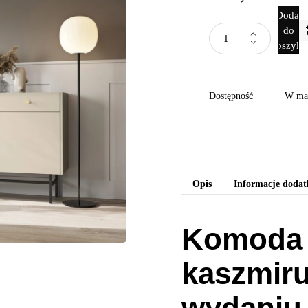
Dodaj
do
koszyka
Dostępność
W ma
Opis
Informacje doda
Komoda 
kaszmir
wydaniu