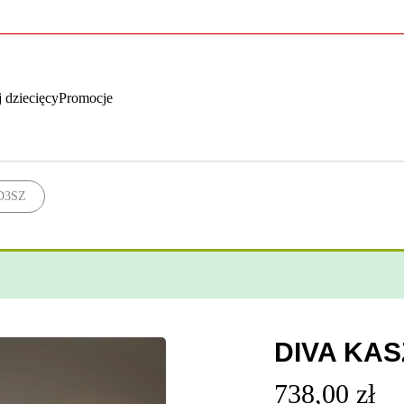
 dziecięcy
Promocje
D3SZ
DIVA KA
738,00
zł