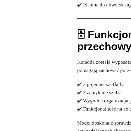
✔️ Idealna do nowoczesn
━━━━━━━━━━━━━━━━━━
🗄️ Funkcj
przechow
Komoda została wyposażon
pomagają zachować porzą
✔️ 3 pojemne szuflady
✔️ 3 zamykane szafki
✔️ Wygodna organizacja p
✔️ Funkcjonalność na co 
Model doskonale sprawdz