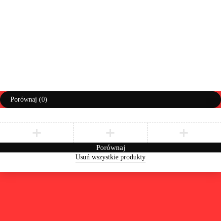
Prawa autorskie ©AbiMeble. Wszelkie prawa zastrzeżone
Polityka Prywatności
Regulamin
Zwroty i Reklamacje
Porównaj
(0)
Porównaj
Usuń wszystkie produkty