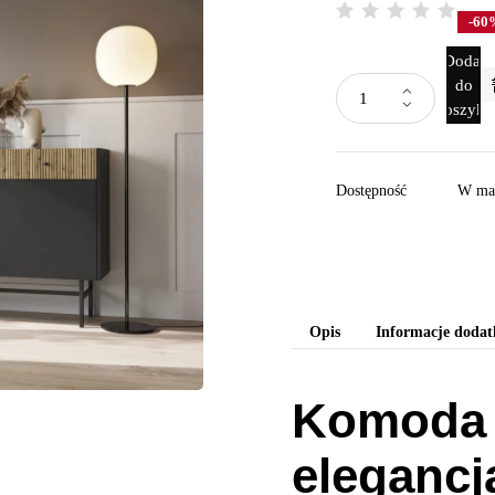
-60
Dodaj
do
koszyka
Dostępność
W ma
Opis
Informacje doda
Komoda 
elegancj