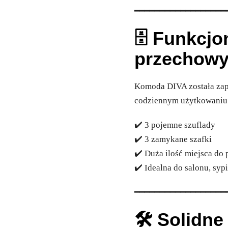
━━━━━━━━━━━━━━━━━━
🗄️ Funkcj
przechow
Komoda DIVA została za
codziennym użytkowaniu
✔️ 3 pojemne szuflady
✔️ 3 zamykane szafki
✔️ Duża ilość miejsca d
✔️ Idealna do salonu, sypi
━━━━━━━━━━━━━━━━━━
🛠️ Solidn