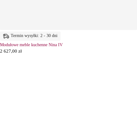
Termin wysyłki: 2 - 30 dni
Modułowe meble kuchenne Nina IV
2 627,00
zł
6
Ł