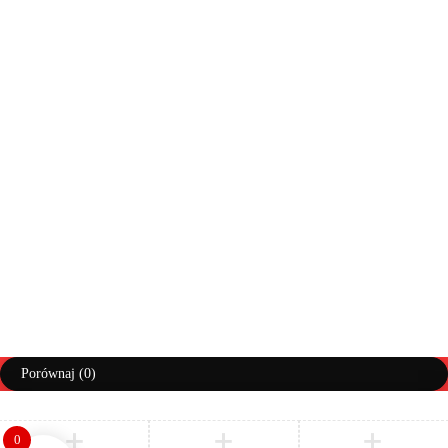
Moje konto
Zwroty
Moje zamówienia
Info doręczenia
Lista życzeń
Pomoc
Regulaminy
Polityka prywatności
Prawa autorskie ©AbiMeble. Wszelkie prawa zastrzeżone
Polityka Prywatności
Regulamin
Zwroty i Reklamacje
Porównaj
(0)
0