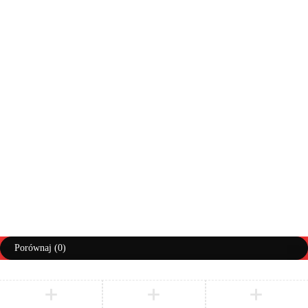
Moje konto
Zwroty
Moje zamówienia
Info doręczenia
Lista życzeń
Pomoc
Regulaminy
Polityka prywatności
Prawa autorskie ©AbiMeble. Wszelkie prawa zastrzeżone
Polityka Prywatności
Regulamin
Zwroty i Reklamacje
Porównaj
(0)