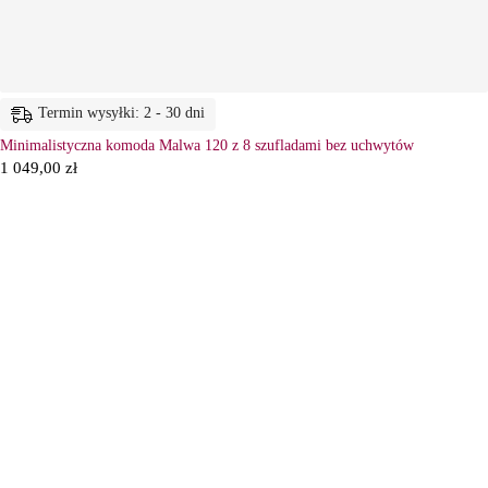
Termin wysyłki: 2 - 30 dni
Minimalistyczna komoda Malwa 120 z 8 szufladami bez uchwytów
1 049,00
zł
6
Ł