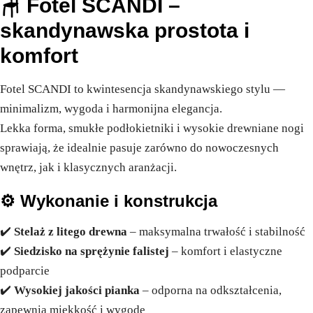
🪑
Fotel SCANDI –
skandynawska prostota i
komfort
Fotel SCANDI to kwintesencja skandynawskiego stylu —
minimalizm, wygoda i harmonijna elegancja.
Lekka forma, smukłe podłokietniki i wysokie drewniane nogi
sprawiają, że idealnie pasuje zarówno do nowoczesnych
wnętrz, jak i klasycznych aranżacji.
⚙️ Wykonanie i konstrukcja
✔️
Stelaż z litego drewna
– maksymalna trwałość i stabilność
✔️
Siedzisko na sprężynie falistej
– komfort i elastyczne
podparcie
✔️
Wysokiej jakości pianka
– odporna na odkształcenia,
zapewnia miękkość i wygodę