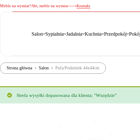
Meble na wymiar?
Abi, meble na wymiar
Kontakt
Salon
Sypialnia
Jadalnia
Kuchnia
Przedpokój
Pokój
Strona główna
Salon
Pufa/Podnóżek 44x44cm
Strefa wysyłki dopasowana dla klienta: "Wszędzie"