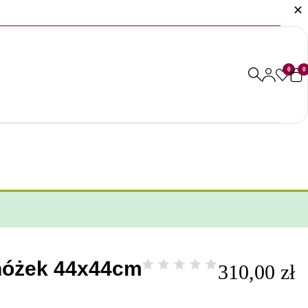
0
0
nóżek 44x44cm
310,00
zł