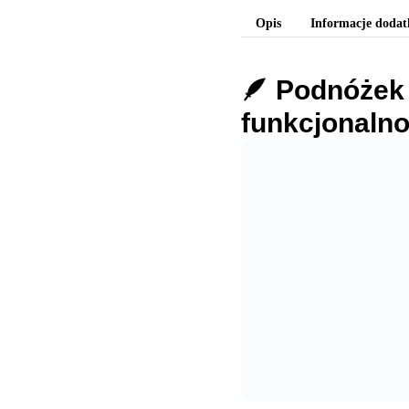
Opis
Informacje doda
🪶
Podnóżek 
funkcjonaln