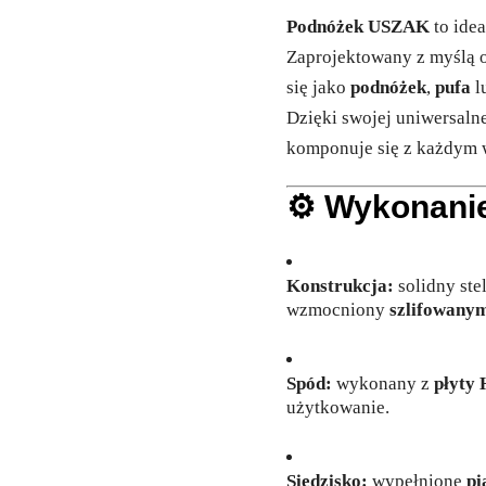
Podnóżek USZAK
to idea
Zaprojektowany z myślą 
się jako
podnóżek
,
pufa
l
Dzięki swojej uniwersaln
komponuje się z każdym 
⚙️
Wykonanie
Konstrukcja:
solidny st
wzmocniony
szlifowany
Spód:
wykonany z
płyty
użytkowanie.
Siedzisko:
wypełnione
pi