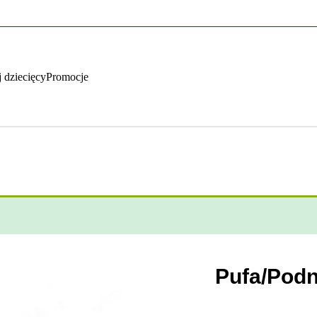
 dziecięcy
Promocje
Pufa/Pod