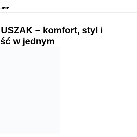
tkowe
USZAK – komfort, styl i
ość w
jednym