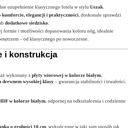
lne uzupełnienie klasycznego fotela w stylu
Uszak
.
o
komforcie, elegancji i praktyczności
, doskonale sprawdzi
ub
dodatkowe siedzisko
.
ej formie i możliwości dopasowania koloru nóg, idealnie
wnętrzem – od klasycznego po nowoczesne.
 i konstrukcja
elaż wykonany z
płyty wiórowej w kolorze białym
,
m drewnem wysokiej klasy
– gwarancja stabilności i trwałości.
 HDF w kolorze białym
, odpornej na odkształcenia i codzienne
anką o grubości 10 cm
, wykończone w taki sam sposób jak