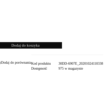
Dodaj do koszyka
Dodaj do porównania
Kod produktu
30DD-6907E_20201024110338
Dostępność
975 w magazynie