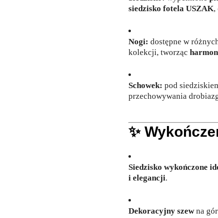
siedzisko fotela USZAK
,
Nogi:
dostępne w różnych
kolekcji, tworząc
harmon
Schowek:
pod siedziskiem
przechowywania drobiazg
✨
Wykończeni
Siedzisko wykończone id
i elegancji
.
Dekoracyjny szew
na gór