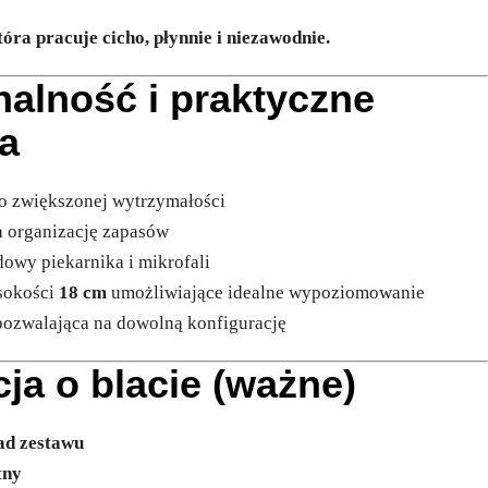
która pracuje cicho, płynnie i niezawodnie.
onalność i praktyczne
a
o zwiększonej wytrzymałości
ca organizację zapasów
dowy piekarnika i mikrofali
sokości
18 cm
umożliwiające idealne wypoziomowanie
pozwalająca na dowolną konfigurację
cja o blacie (ważne)
ad zestawu
tny