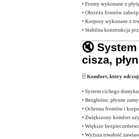
• Fronty wykonane z płyt
• Obrzeża frontów zabez
• Korpusy wykonane z tr
• Stabilna konstrukcja p
🔇 System
cisza, pły
🗄️
Komfort, który odczuj
• System cichego domyka
• Bezgłośne, płynne zamy
• Ochrona frontów i kor
• Zwiększony komfort uż
• Większe bezpieczeństw
• Wyższa trwałość zawias