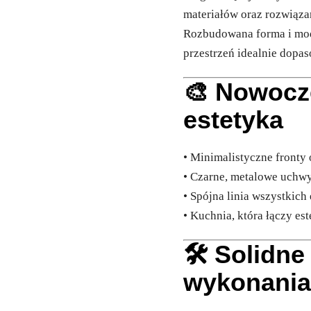
materiałów oraz rozwiąz
Rozbudowana forma i mod
przestrzeń idealnie dopa
🎨 Nowocz
estetyka
• Minimalistyczne front
• Czarne, metalowe uchwy
• Spójna linia wszystkic
• Kuchnia, która łączy es
🛠️ Solidn
wykonani