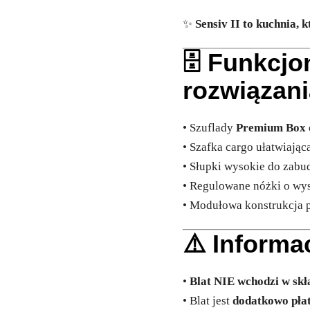
✨
Sensiv II to kuchnia, 
🗄️ Funkcj
rozwiązani
• Szuflady
Premium Box
• Szafka cargo ułatwiają
• Słupki wysokie do zabu
• Regulowane nóżki o wy
• Modułowa konstrukcja 
⚠️ Informa
•
Blat NIE wchodzi w skł
• Blat jest
dodatkowo pła