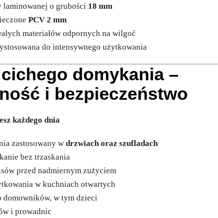
y laminowanej o grubości
18 mm
pieczone
PCV 2 mm
wałych materiałów odpornych na wilgoć
rzystosowana do intensywnego użytkowania
 cichego domykania –
nność i bezpieczeństwo
esz każdego dnia
nia zastosowany w
drzwiach oraz szufladach
kanie bez trzaskania
pusów przed nadmiernym zużyciem
ytkowania w kuchniach otwartych
o domowników, w tym dzieci
ów i prowadnic