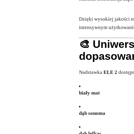
Dzięki wysokiej jakości 
intensywnym użytkowani
🎨 Uniwers
dopasowan
Nadstawka
ELE 2
dostępn
biały mat
dąb sonoma
dąb lefkas