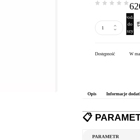
62
Dodaj
do
koszyka
Dostępność
W ma
Opis
Informacje doda
📋
PARAMET
PARAMETR