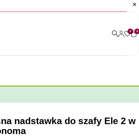
0
0
a nadstawka do szafy Ele 2 w
sonoma