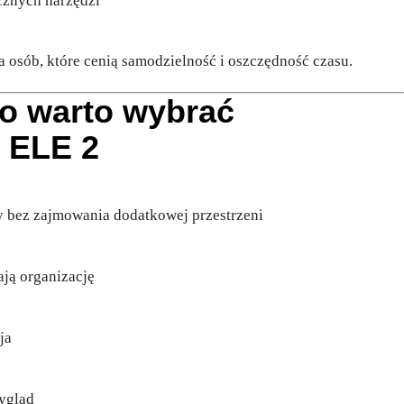
ycznych narzędzi
a osób, które cenią samodzielność i oszczędność czasu.
go warto wybrać
 ELE 2
y bez zajmowania dodatkowej przestrzeni
ają organizację
ja
wygląd