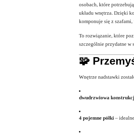
osobach, które potrzebuj
układu wnętrza. Dzięki k
komponuje się z szafami, 
To rozwiązanie, które po
szczególnie przydatne w 
🧩 Przemy
Wnętrze nadstawki został
dwudrzwiowa konstrukc
4 pojemne półki
– idealne