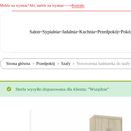
Meble na wymiar?
Abi, meble na wymiar
Kontakt
Salon
Sypialnia
Jadalnia
Kuchnia
Przedpokój
Pokój
Strona główna
Przedpokój
Szafy
Nowoczesna nadstawka do szafy
Strefa wysyłki dopasowana dla klienta: "Wszędzie"