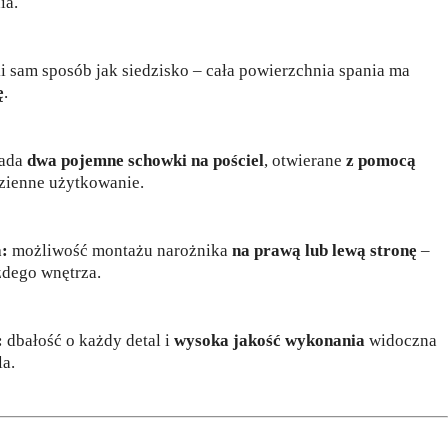
ia.
 sam sposób jak siedzisko – cała powierzchnia spania ma
ę
.
iada
dwa pojemne schowki na pościel
, otwierane
z pomocą
dzienne użytkowanie.
a:
możliwość montażu narożnika
na prawą lub lewą stronę
–
żdego wnętrza.
:
dbałość o każdy detal i
wysoka jakość wykonania
widoczna
a.