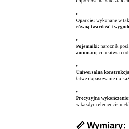
odporność na odkształcen
Oparcie:
wykonane w taki
równą twardość i wygod
Pojemniki:
narożnik pos
automatu
, co ułatwia co
Uniwersalna konstrukcj
łatwe dopasowanie do ka
Precyzyjne wykończenie
w każdym elemencie mebl
📏
Wymiary: