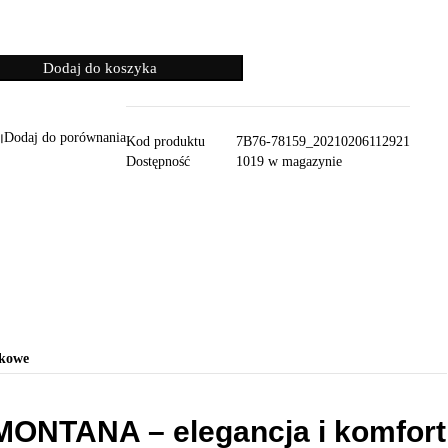
Dodaj do koszyka
Dodaj do porównania
Kod produktu
7B76-78159_20210206112921
Dostępność
1019 w magazynie
tkowe
MONTANA – elegancja i komfort