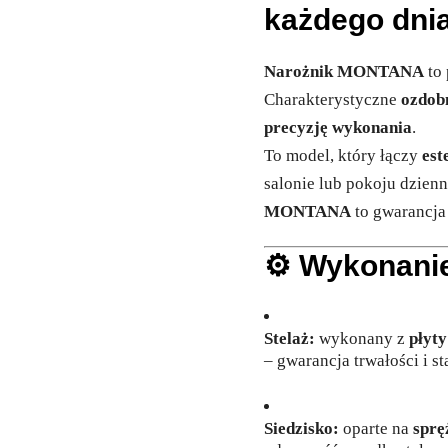
każdego dni
Narożnik MONTANA
to
Charakterystyczne
ozdob
precyzję wykonania
.
To model, który łączy
est
salonie lub pokoju dzien
MONTANA
to gwarancj
⚙️
Wykonanie
Stelaż:
wykonany z
płyt
– gwarancja trwałości i st
Siedzisko:
oparte na
sprę