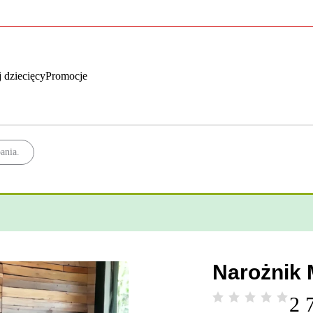
 dziecięcy
Promocje
ania.
Narożnik
2 