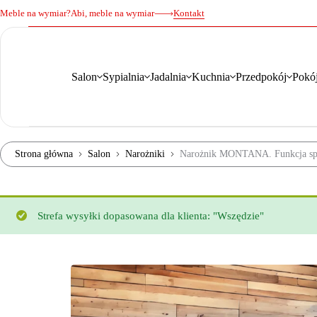
Meble na wymiar?
Abi, meble na wymiar
Kontakt
Salon
Sypialnia
Jadalnia
Kuchnia
Przedpokój
Pokój
Strona główna
Salon
Narożniki
Narożnik MONTANA. Funkcja sp
Strefa wysyłki dopasowana dla klienta: "Wszędzie"