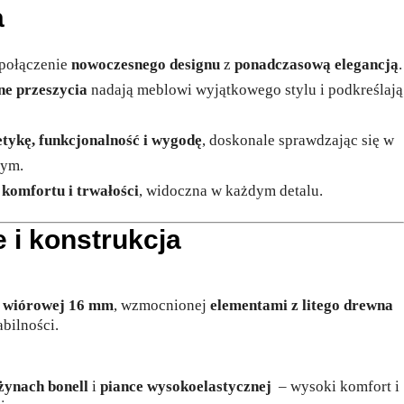
a
 połączenie
nowoczesnego designu
z
ponadczasową elegancją
.
ne przeszycia
nadają meblowi wyjątkowego stylu i podkreślają
etykę, funkcjonalność i wygodę
, doskonale sprawdzając się w
nym.
a
komfortu i trwałości
, widoczna w każdym detalu.
 i konstrukcja
y wiórowej 16 mm
, wzmocnionej
elementami z litego drewna
abilności.
żynach bonell
i
piance wysokoelastycznej
– wysoki komfort i