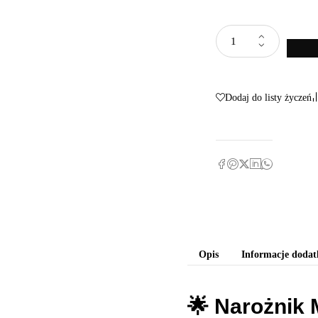
Dodaj do listy życzeń
Opis
Informacje doda
🌟
Narożnik 