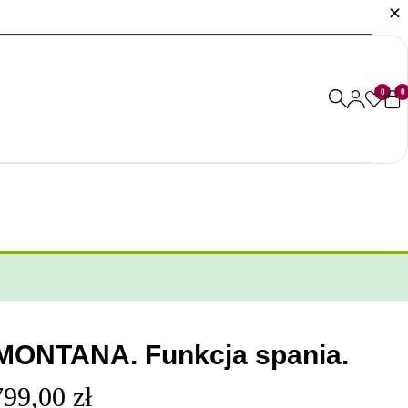
0
0
 MONTANA. Funkcja spania.
799,00
zł