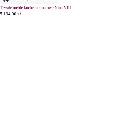
Trwałe meble kuchenne matowe Nina VIII
5 134,00
zł
6
Ł