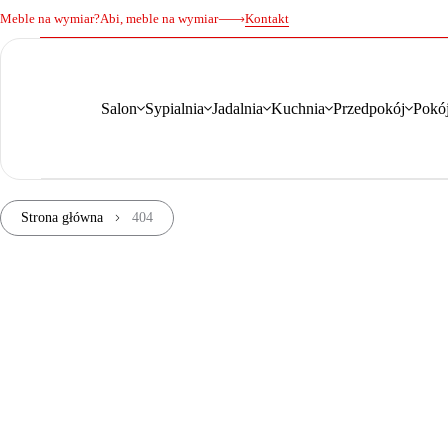
Meble na wymiar?
Abi, meble na wymiar
Kontakt
Salon
Sypialnia
Jadalnia
Kuchnia
Przedpokój
Pokój
Strona główna
404