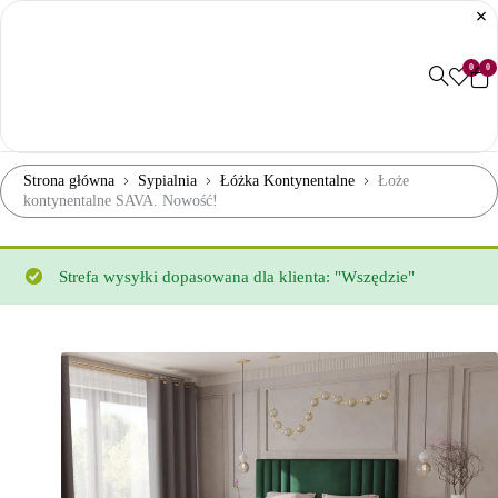
0
0
Strona główna
Sypialnia
Łóżka Kontynentalne
Łoże
kontynentalne SAVA. Nowość!
Strefa wysyłki dopasowana dla klienta: "Wszędzie"