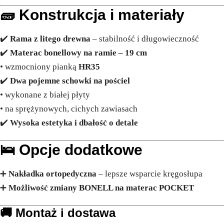
🧱
Konstrukcja i materiały
✔️
Rama z litego drewna
– stabilność i długowieczność
✔️
Materac bonellowy na ramie – 19 cm
• wzmocniony pianką
HR35
✔️
Dwa pojemne schowki na pościel
• wykonane z białej płyty
• na sprężynowych, cichych zawiasach
✔️
Wysoka estetyka i dbałość o detale
🛌
Opcje dodatkowe
➕
Nakładka ortopedyczna
– lepsze wsparcie kręgosłupa
➕
Możliwość zmiany BONELL na materac POCKET
🚚 Montaż i dostawa