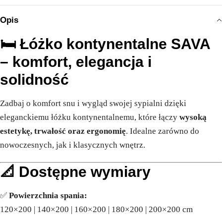
Opis
🛏️
Łóżko kontynentalne SAVA
– komfort, elegancja i
solidność
Zadbaj o komfort snu i wygląd swojej sypialni dzięki
eleganckiemu łóżku kontynentalnemu, które łączy
wysoką
estetykę, trwałość oraz ergonomię
. Idealne zarówno do
nowoczesnych, jak i klasycznych wnętrz.
📐
Dostępne wymiary
✅
Powierzchnia spania:
120×200 | 140×200 | 160×200 | 180×200 | 200×200 cm